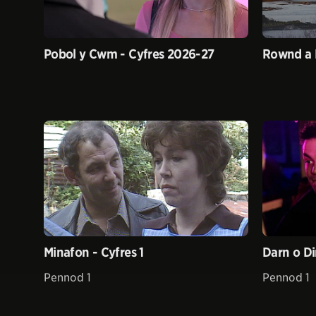
Pobol y Cwm - Cyfres 2026-27
Rownd a 
Minafon - Cyfres 1
Darn o Di
Pennod 1
Pennod 1