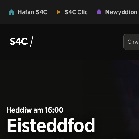
Hafan S4C
S4C Clic
Newyddion
Heddiw am 16:00
Eisteddfod