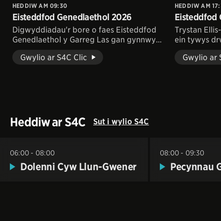
HEDDIW AM 09:30
HEDDIW AM 17:
Eisteddfod Genedlaethol 2026
Eisteddfod
Digwyddiadau'r bore o faes Eisteddfod
Trystan Ellis
Genedlaethol y Garreg Las gan gynnwys
ein tywys d
seremoni Urddo'r Orsedd.
gystadlaetha
Gwylio ar S4C Clic
Gwylio ar 
Heddiw ar S4C
Sut i wylio S4C
06:00 - 08:00
08:00 - 09:30
Dychwelyd i'r Amserlen Teledu
Dolenni Cyw Llun-Gwener
Pecynnau G