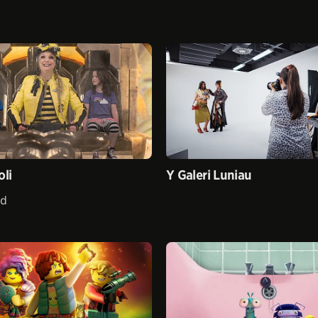
oli
Y Galeri Luniau
yd