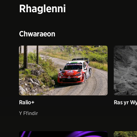
Rhaglenni
Chwaraeon
Ralio+
Ras yr W
Y Ffindir