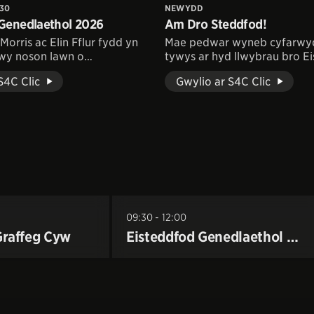
30
NEWYDD
 Genedlaethol 2026
Am Dro Steddfod!
-Morris ac Elin Fflur fydd yn
Mae pedwar wyneb cyfarwyd
rwy noson lawn o
tywys ar hyd llwybrau bro E
u corawl.
Garreg Las
S4C Clic
Gwylio ar S4C Clic
09:30 - 12:00
raffeg Cyw
Eisteddfod Genedlaethol
…