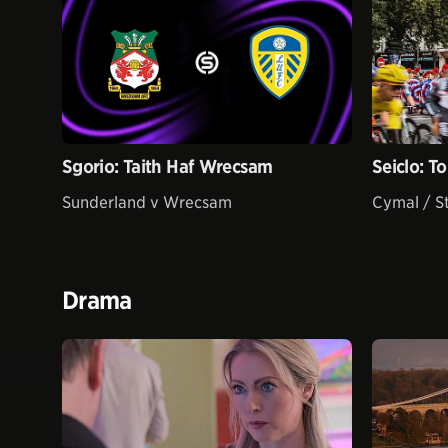
Sgorio: Taith Haf Wrecsam
Seiclo: T
Sunderland v Wrecsam
Cymal / S
Drama