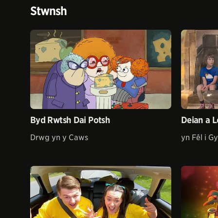
Stwnsh
Byd Rwtsh Dai Potsh
Deian a L
Drwg yn y Caws
yn Fêl i G