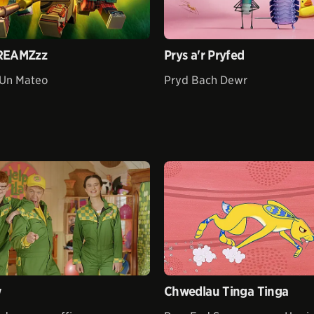
REAMZzz
Prys a'r Pryfed
Un Mateo
Pryd Bach Dewr
w
Chwedlau Tinga Tinga