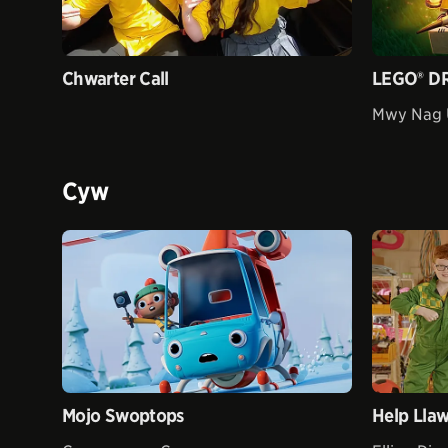
Chwarter Call
LEGO® D
Mwy Nag 
Cyw
Mojo Swoptops
Help Lla