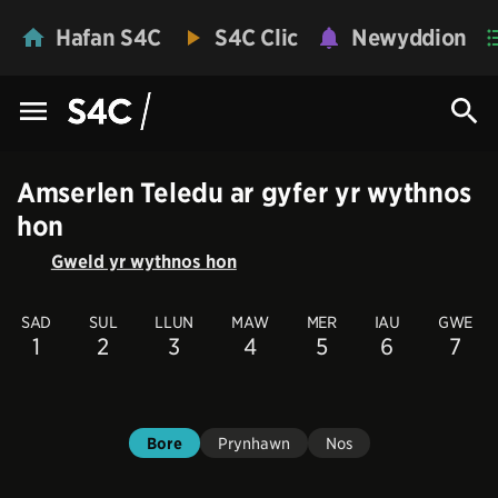
Hafan S4C
S4C Clic
Newyddion
Amserlen Teledu ar gyfer yr wythnos
hon
Gweld yr wythnos hon
SAD
SUL
LLUN
MAW
MER
IAU
GWE
1
2
3
4
5
6
7
Bore
Prynhawn
Nos