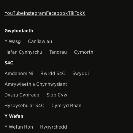
YouTube
Instagram
Facebook
TikTok
X
Gwybodaeth
Y Wasg
Canllawiau
Hafan Cynhyrchu
Tendrau
Cymorth
S4C
Amdanom Ni
Bwrdd S4C
Swyddi
Amrywiaeth a Chynhwysiant
Dysgu Cymraeg
Siop Cyw
Hysbysebu ar S4C
Cymryd Rhan
Y Wefan
Y Wefan Hon
Hygyrchedd