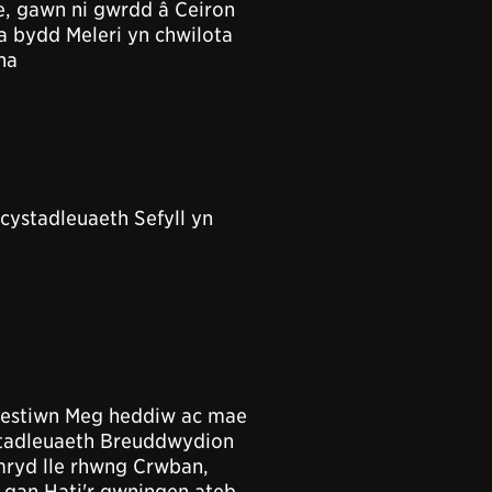
, gawn ni gwrdd â Ceiron
l a bydd Meleri yn chwilota
ha
cystadleuaeth Sefyll yn
cwestiwn Meg heddiw ac mae
stadleuaeth Breuddwydion
mryd lle rhwng Crwban,
d gan Hati'r gwningen ateb