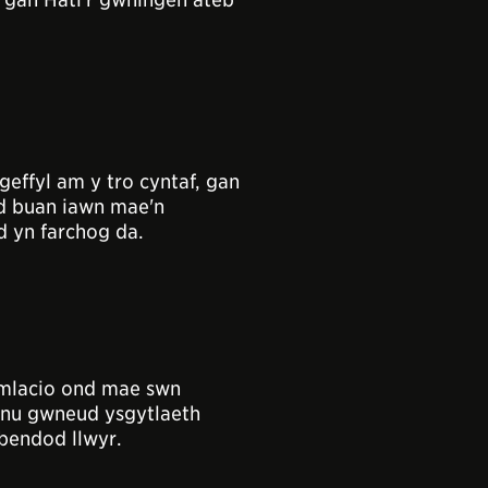
effyl am y tro cyntaf, gan
nd buan iawn mae'n
d yn farchog da.
ymlacio ond mae swn
ynu gwneud ysgytlaeth
ibendod llwyr.