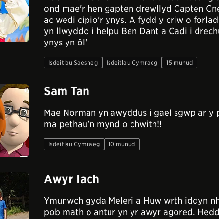
ond mae'r hen gapten drewllyd Capten Cne
ac wedi cipio'r ynys. A fydd y criw o forl
yn llwyddo i helpu Ben Dant a Cadi i drech
ynys yn ôl'
Isdeitlau Saesneg
Isdeitlau Cymraeg
15 munud
Sam Tan
Mae Norman yn awyddus i gael sgwp ar y pa
ma pethau'n mynd o chwith!!
Isdeitlau Cymraeg
10 munud
Awyr Iach
Ymunwch gyda Meleri a Huw wrth iddyn n
pob math o antur yn yr awyr agored. Hedd