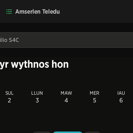
Amserlen Teledu
 yr wythnos hon
SUL
LLUN
MAW
MER
IAU
2
3
4
5
6