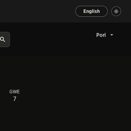
English
Pori
GWE
7