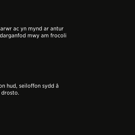
harwr ac yn mynd ar antur
ddarganfod mwy am frocoli
on hud, seiloffon sydd â
 drosto.