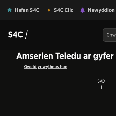
Hafan S4C
S4C Clic
Newyddion
Amserlen Teledu ar gyfer
Gweld yr wythnos hon
SAD
1