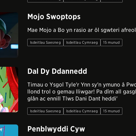
Mojo Swoptops
Mae Mojo a Bo yn rasio ar ôl sgwteri afreol
Isdeitlau Saesneg
Isdeitlau Cymraeg
15 munud
Dal Dy Ddannedd
Timau o Ysgol Tyle'r Ynn sy'n ymuno â Pwd
llond trol o gemau lliwgar! Pa dîm all ga
glân ac ennill Tlws Dani Dant heddi'
Isdeitlau Saesneg
Isdeitlau Cymraeg
15 munud
Penblwyddi Cyw