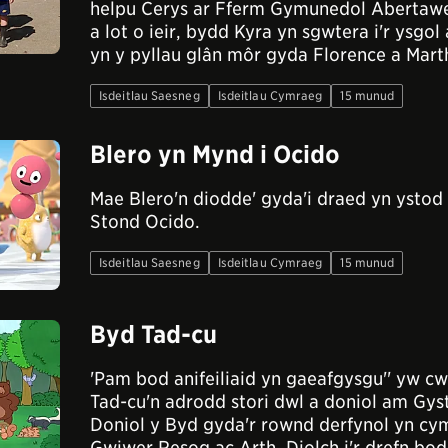
helpu Cerys ar Fferm Gymunedol Abertawe
a lot o ieir, bydd Kyra yn sgwtera i'r ysgo
yn y pyllau glân môr gyda Florence a Mart
Isdeitlau Saesneg
Isdeitlau Cymraeg
15 munud
Blero yn Mynd i Ocido
Mae Blero'n diodde' gyda'i draed yn ystod 
Stond Ocido.
Isdeitlau Saesneg
Isdeitlau Cymraeg
15 munud
Byd Tad-cu
'Pam bod anifeiliaid yn gaeafgysgu'' yw 
Tad-cu'n adrodd stori dwl a doniol am Gy
Doniol y Byd gyda'r rownd derfynol yn cy
Gwiwer Resog ac Arth. Diolch i'r drefn bo