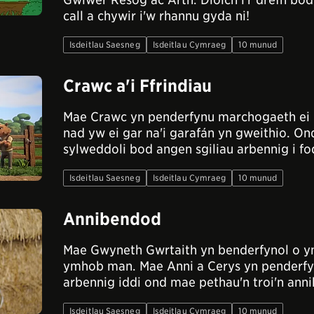
call a chywir i'w rhannu gyda ni!
Isdeitlau Saesneg
Isdeitlau Cymraeg
10 munud
Crawc a'i Ffrindiau
Mae Crawc yn penderfynu marchogaeth ei g
nad yw ei gar na'i garafán yn gweithio. O
sylweddoli bod angen sgiliau arbennig i fo
Isdeitlau Saesneg
Isdeitlau Cymraeg
10 munud
Annibendod
Mae Gwyneth Gwrtaith yn benderfynol o 
ymhob man. Mae Anni a Cerys yn penderf
arbennig iddi ond mae pethau'n troi'n ann
Isdeitlau Saesneg
Isdeitlau Cymraeg
10 munud