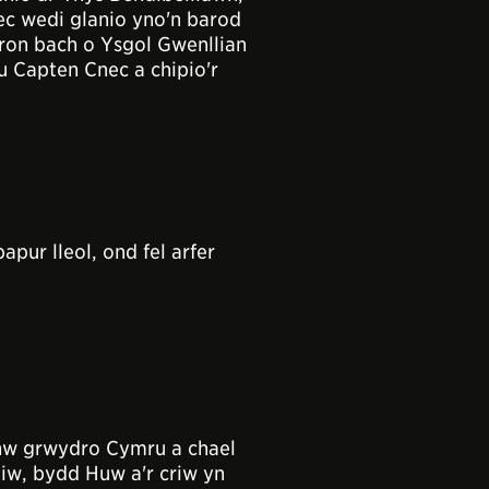
c wedi glanio yno'n barod
adron bach o Ysgol Gwenllian
u Capten Cnec a chipio'r
pur lleol, ond fel arfer
hw grwydro Cymru a chael
iw, bydd Huw a'r criw yn