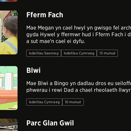
Fferm Fach
Mae Megan yn cael hwyl yn gwisgo fel arc
gyda Hywel y ffermwr hud i Fferm Fach i 
a sut mae'n cael ei dyfu.
Isdeitlau Saesneg
Isdeitlau Cymraeg
15 munud
Blwi
Mae Blwi a Bingo yn dadlau dros eu seiloff
phwerau i rewi Dad a chael rheolaeth llwyr
Isdeitlau Cymraeg
10 munud
Parc Glan Gwil