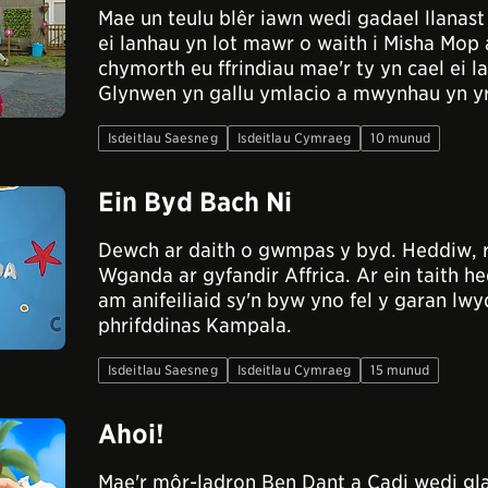
Mae un teulu blêr iawn wedi gadael llanas
ei lanhau yn lot mawr o waith i Misha Mo
chymorth eu ffrindiau mae'r ty yn cael ei 
Glynwen yn gallu ymlacio a mwynhau yn yr
Isdeitlau Saesneg
Isdeitlau Cymraeg
10 munud
Ein Byd Bach Ni
Dewch ar daith o gwmpas y byd. Heddiw, 
Wganda ar gyfandir Affrica. Ar ein taith 
am anifeiliaid sy'n byw yno fel y garan l
phrifddinas Kampala.
Isdeitlau Saesneg
Isdeitlau Cymraeg
15 munud
Ahoi!
Mae'r môr-ladron Ben Dant a Cadi wedi gla