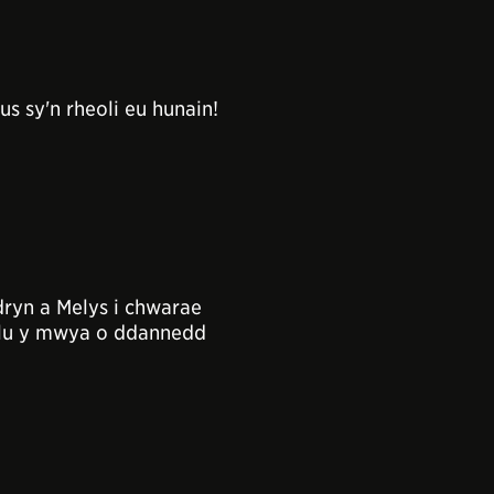
us sy'n rheoli eu hunain!
ryn a Melys i chwarae
sglu y mwya o ddannedd