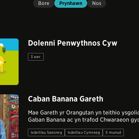
Bore
Prynhawn
Nos
Dolenni Penwythnos Cyw
3 awr
Caban Banana Gareth
Mae Gareth yr Orangutan yn teithio ysgoli
Gaban Banana ac yn trafod Chwaraeon gyda
Isdeitlau Saesneg
Isdeitlau Cymraeg
5 munud