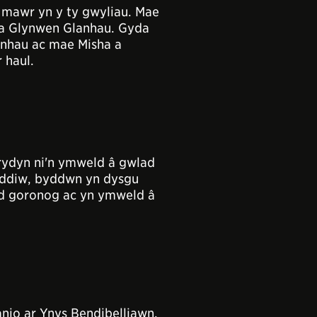
t mawr yn y ty gwyliau. Mae
p a Glynwen Glanhau. Gyda
lanhau ac mae Misha a
 haul.
rydyn ni'n ymweld â gwlad
heddiw, byddwn yn dysgu
wyd goronog ac yn ymweld â
nio ar Ynys Bendibelliawn,