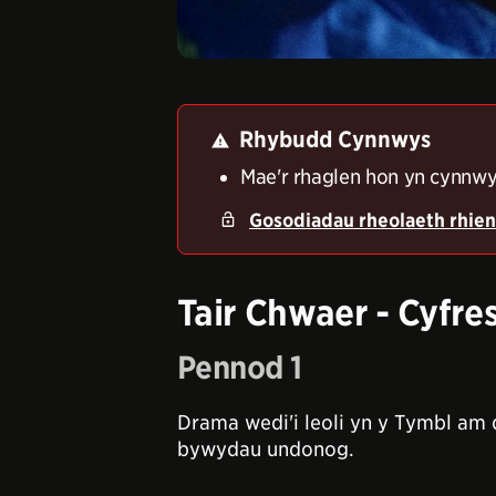
Rhybudd Cynnwys
Mae'r rhaglen hon yn cynnwys
Gosodiadau rheolaeth rhien
Tair Chwaer - Cyfres
Pennod 1
Drama wedi'i leoli yn y Tymbl am d
bywydau undonog.