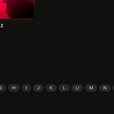
 2
G
H
I
J
K
L
Ll
M
N