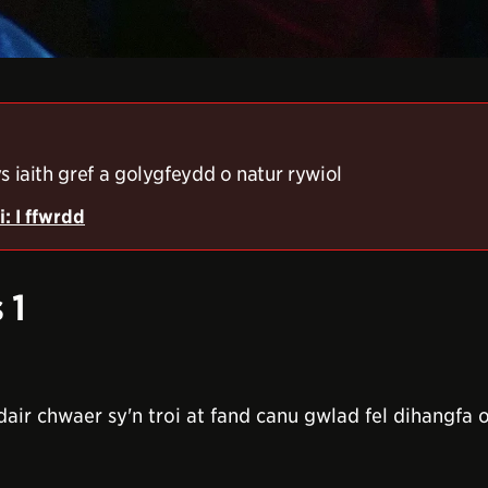
 iaith gref a golygfeydd o natur rywiol
i
: I ffwrdd
 1
air chwaer sy'n troi at fand canu gwlad fel dihangfa o