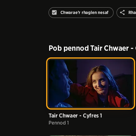
Chwarae’r rhaglen nesaf
Rha
Peidiwch
â
awtomeiddio'r
rhaglen
nesaf
Pob pennod
Tair Chwaer - 
Tair Chwaer - Cyfres 1
Pennod 1