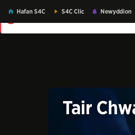
Hafan S4C
S4C Clic
Newyddion
Mae'n ddrwg gennym! Roedd gwall wrth lwyt
Tair Chwa