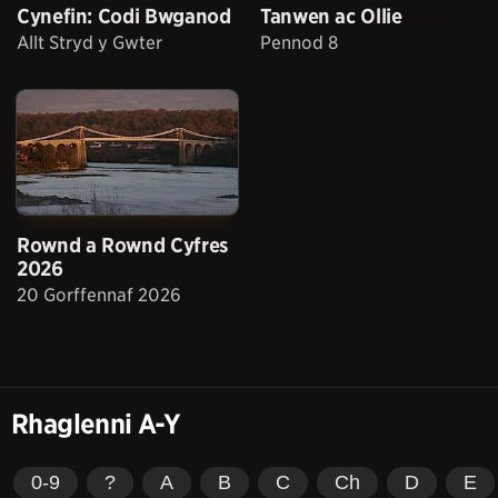
Cynefin: Codi Bwganod
Tanwen ac Ollie
Allt Stryd y Gwter
Pennod 8
Rownd a Rownd Cyfres
2026
20 Gorffennaf 2026
Rhaglenni A-Y
0-9
?
A
B
C
Ch
D
E