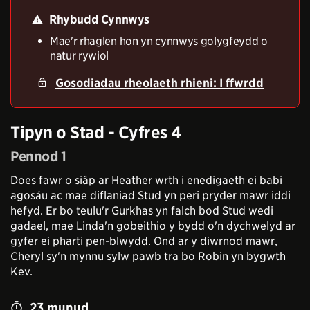
Rhybudd Cynnwys
Mae'r rhaglen hon yn cynnwys golygfeydd o
natur rywiol
Gosodiadau rheolaeth rhieni
: I ffwrdd
Tipyn o Stad - Cyfres 4
Pennod 1
Does fawr o siâp ar Heather wrth i enedigaeth ei babi
agosáu ac mae diflaniad Stud yn peri pryder mawr iddi
hefyd. Er bo teulu'r Gurkhas yn falch bod Stud wedi
gadael, mae Linda'n gobeithio y bydd o'n dychwelyd ar
gyfer ei pharti pen-blwydd. Ond ar y diwrnod mawr,
Cheryl sy'n mynnu sylw pawb tra bo Robin yn bygwth
Kev.
23
munud