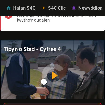
Hafan S4C
S4C Clic
Newyddion
Mae'n ddrwg gennym! Roedd gwall wrth
lwytho'r dudalen
Tipyn o Stad - Cyfres 4