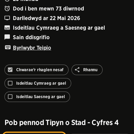
Dod i ben mewn
73
diwrnod
Darlledwyd ar
22 Mai 2026
Isdeitlau Cymraeg a Saesneg ar gael
Sain ddisgrifio
Byrlwybr Teipio
Rhannu
Chwarae’r rhaglen nesaf
Rhannu
Peidiwch
â
Isdeitlau Cymraeg ar gael
awtomeiddio'r
rhaglen
Isdeitlau Saesneg ar gael
nesaf
Pob pennod
Tipyn o Stad - Cyfres 4