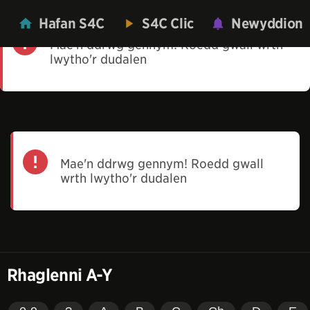
Hafan S4C
S4C Clic
Newyddion
Mae'n ddrwg gennym! Roedd gwall wrth
lwytho'r dudalen
Mae'n ddrwg gennym! Roedd gwall
wrth lwytho'r dudalen
Rhaglenni A-Y