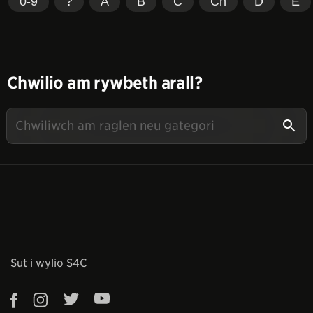
0-9
?
A
B
C
Ch
D
E
Chwilio am rywbeth arall?
Sut i wylio S4C