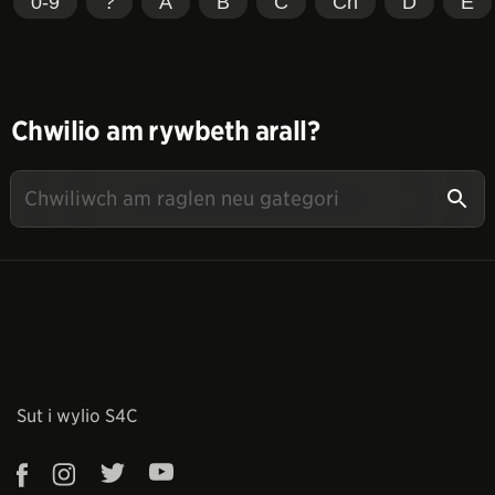
0-9
?
A
B
C
Ch
D
E
Chwilio am rywbeth arall?
Sut i wylio S4C