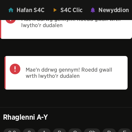
Hafan S4C
S4C Clic
Newyddion
Mae'n ddrwg gennym! Roedd gwall wrth
lwytho'r dudalen
Mae'n ddrwg gennym! Roedd gwall
wrth lwytho'r dudalen
Rhaglenni A-Y