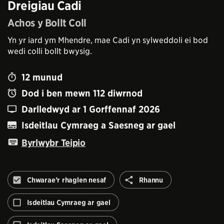
Dreigiau Cadi
Achos y Bollt Coll
Yn yr iard ym Mhendre, mae Cadi yn sylweddoli ei bod
wedi colli bollt bwysig.
12
munud
Dod i ben mewn
112
diwrnod
Darlledwyd ar
1 Gorffennaf 2026
Isdeitlau Cymraeg a Saesneg ar gael
Byrlwybr Teipio
Rhannu
Chwarae’r rhaglen nesaf
Rhannu
Peidiwch
â
Isdeitlau Cymraeg ar gael
awtomeiddio'r
rhaglen