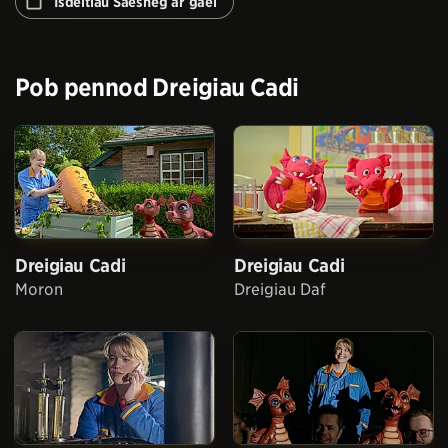
Isdeitlau Saesneg ar gael
nesaf
Pob pennod
Dreigiau Cadi
Dreigiau Cadi
Dreigiau Cadi
Moron
Dreigiau Daf