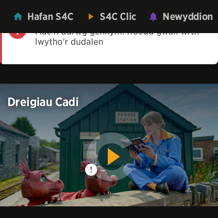
Hafan S4C
S4C Clic
Newyddion
Mae'n ddrwg gennym! Roedd gwall wrth
lwytho'r dudalen
Dreigiau Cadi