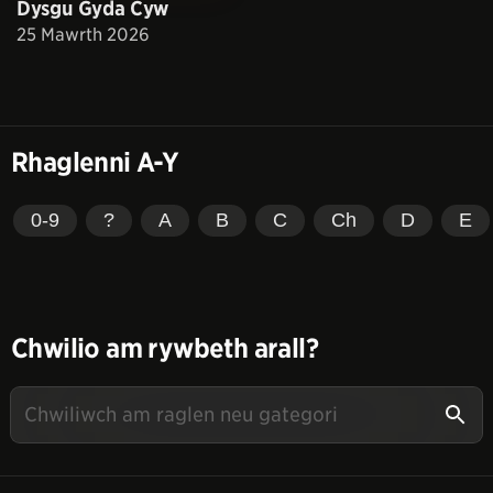
Dysgu Gyda Cyw
25 Mawrth 2026
Rhaglenni A-Y
0-9
?
A
B
C
Ch
D
E
Chwilio am rywbeth arall?