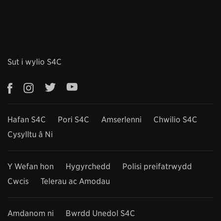
Sut i wylio S4C
Hafan S4C
Pori S4C
Amserlenni
Chwilio S4C
Cysylltu â Ni
Y Wefan hon
Hygyrchedd
Polisi preifatrwydd
Cwcis
Telerau ac Amodau
Amdanom ni
Bwrdd Unedol S4C