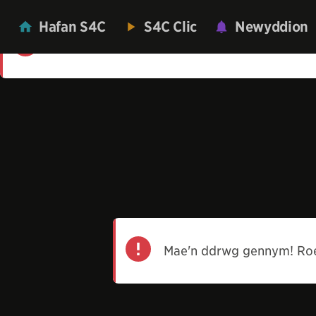
Hafan S4C
S4C Clic
Newyddion
Mae'n ddrwg gennym! Roedd gwall wrth lwyt
Mae'n ddrwg gennym! Roe