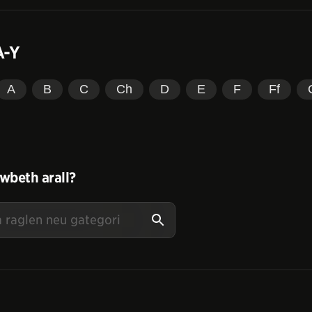
A-Y
A
B
C
Ch
D
E
F
Ff
wbeth arall?