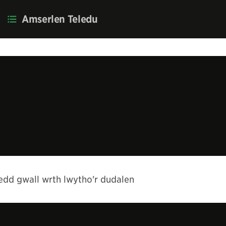
Amserlen Teledu
ho'r dudalen
dd gwall wrth lwytho'r dudalen