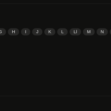
G
H
I
J
K
L
Ll
M
N