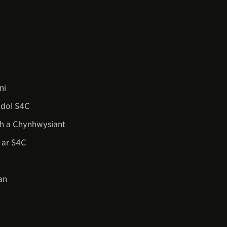
ni
dol S4C
h a Chynhwysiant
 ar S4C
an