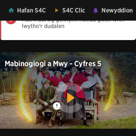
Hafan S4C
S4C Clic
Newyddion
Mae'n ddrwg gennym! Roedd gwall wrth
lwytho'r dudalen
Mabinogiogi a Mwy - Cyfres 5