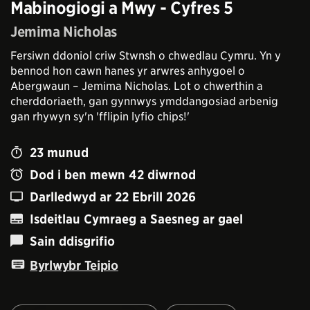
Mabinogiogi a Mwy - Cyfres 5
Jemima Nicholas
Fersiwn ddoniol criw Stwnsh o chwedlau Cymru. Yn y
bennod hon cawn hanes yr arwres anhygoel o
Abergwaun – Jemima Nicholas. Lot o chwerthin a
cherddoriaeth, gan gynnwys ymddangosiad arbenig
gan rhywyn sy'n 'fflipin lyfio chips!'
23
munud
Dod i ben mewn
42
diwrnod
Darlledwyd ar
22 Ebrill 2026
Isdeitlau Cymraeg a Saesneg ar gael
Sain ddisgrifio
Byrlwybr Teipio