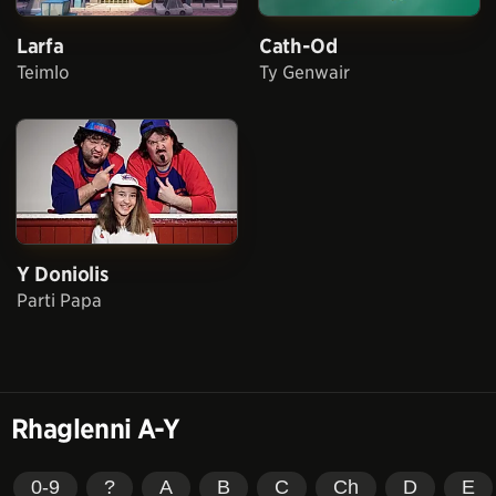
Larfa
Cath-Od
Teimlo
Ty Genwair
Y Doniolis
Parti Papa
Rhaglenni A-Y
0-9
?
A
B
C
Ch
D
E