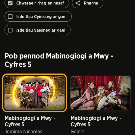
Rhannu
Chwarae’r rhaglen nesaf
Rhannu
Peidiwch
â
Isdeitlau Cymraeg ar gael
awtomeiddio'r
rhaglen
Isdeitlau Saesneg ar gael
nesaf
Pob pennod
Mabinogiogi a Mwy -
Cyfres 5
Mabinogiogi a Mwy -
Mabinogiogi a Mwy -
Cyfres 5
Cyfres 5
Jemima Nicholas
Gelert