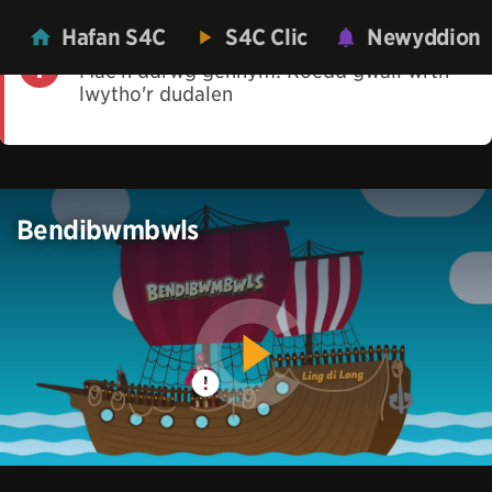
Hafan S4C
S4C Clic
Newyddion
Mae'n ddrwg gennym! Roedd gwall wrth
lwytho'r dudalen
Bendibwmbwls