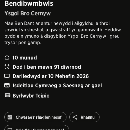
Bendibwmbwls
Ysgol Bro Cernyw
Mae Ben Dant ar antur newydd i ailgylchu, a throi
sbwriel yn sbeshal, a gwastraff yn gampwaith. Heddiw
bydd e'n ymuno á disgyblion Ysgol Bro Cernyw i greu
trysor penigamp.
10
munud
Dod i ben mewn
91
diwrnod
Darlledwyd ar
10 Mehefin 2026
Isdeitlau Cymraeg a Saesneg ar gael
Byrlwybr Teipio
Rhannu
Chwarae’r rhaglen nesaf
Rhannu
Peidiwch
â