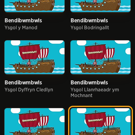
Bendibwmbwls
Bendibwmbwls
Ysgol y Manod
Ysgol Bodringallt
Bendibwmbwls
Bendibwmbwls
Ysgol Dyffryn Cledlyn
Ysgol Llanrhaeadr ym
Mochnant