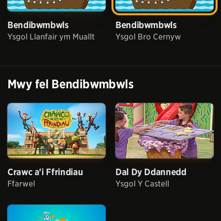
Bendibwmbwls
Bendibwmbwls
Ysgol Llanfair ym Muallt
Ysgol Bro Cernyw
Mwy fel
Bendibwmbwls
Crawc a'i Ffrindiau
Dal Dy Ddannedd
Ffarwel
Ysgol Y Castell