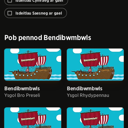
Isdeitlau Cymraeg ar gael
awtomeiddio'r
rhaglen
Isdeitlau Saesneg ar gael
nesaf
Pob pennod
Bendibwmbwls
Bendibwmbwls
Bendibwmbwls
Ysgol Bro Preseli
Ysgol Rhydypennau