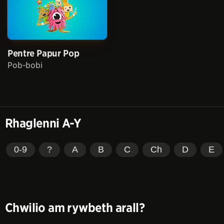
Pentre Papur Pop
Pob-bobi
Rhaglenni A-Y
0-9
?
A
B
C
Ch
D
E
Chwilio am rywbeth arall?