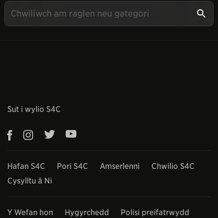
Sut i wylio S4C
Hafan S4C
Pori S4C
Amserlenni
Chwilio S4C
Cysylltu â Ni
Y Wefan hon
Hygyrchedd
Polisi preifatrwydd