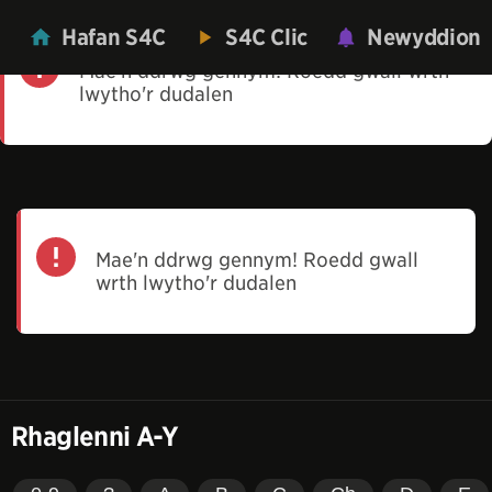
Hafan S4C
S4C Clic
Newyddion
Mae'n ddrwg gennym! Roedd gwall wrth
lwytho'r dudalen
Mae'n ddrwg gennym! Roedd gwall
wrth lwytho'r dudalen
Rhaglenni A-Y