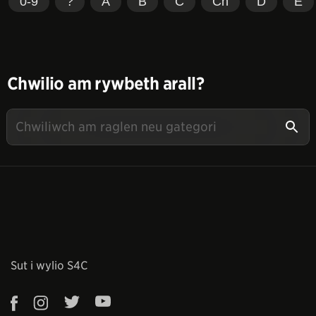
0-9
?
A
B
C
Ch
D
E
Chwilio am rywbeth arall?
Sut i wylio S4C