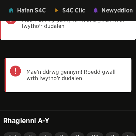
Hafan S4C
S4C Clic
Newyddion
Mae'n ddrwg gennym! Roedd gwall wrth
lwytho'r dudalen
Mae'n ddrwg gennym! Roedd gwall
wrth lwytho'r dudalen
Rhaglenni A-Y