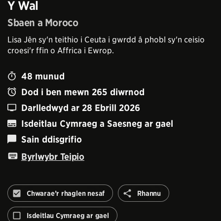
Y Wal
Sbaen a Moroco
Lisa Jên sy'n teithio i Ceuta i gwrdd â phobl sy'n ceisio
croesi'r ffin o Affrica i Ewrop.
48
munud
Dod i ben mewn
265
diwrnod
Darlledwyd ar
28 Ebrill 2026
Isdeitlau Cymraeg a Saesneg ar gael
Sain ddisgrifio
Byrlwybr Teipio
Rhannu
Chwarae’r rhaglen nesaf
Rhannu
Peidiwch
â
Isdeitlau Cymraeg ar gael