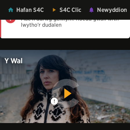
Hafan S4C
S4C Clic
Newyddion
Mae'n ddrwg gennym! Roedd gwall wrth
lwytho'r dudalen
Y Wal