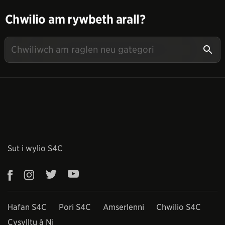
Chwilio am rywbeth arall?
Sut i wylio S4C
Hafan S4C
Pori S4C
Amserlenni
Chwilio S4C
Cysylltu â Ni