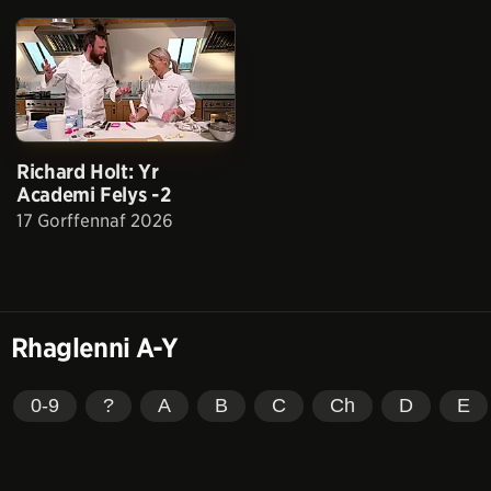
Richard Holt: Yr
Academi Felys -2
17 Gorffennaf 2026
Rhaglenni A-Y
0-9
?
A
B
C
Ch
D
E