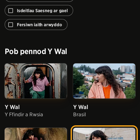
awtomeiddio'r
rhaglen
Isdeitlau Saesneg ar gael
nesaf
Fersiwn
Fersiwn iaith arwyddo
iaith
arwyddo
Pob pennod
Y Wal
Y Wal
Y Wal
Y Ffindir a Rwsia
Brasil