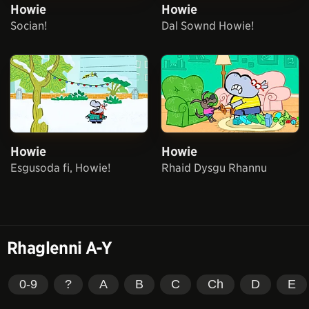
Howie
Howie
Socian!
Dal Sownd Howie!
Howie
Howie
Esgusoda fi, Howie!
Rhaid Dysgu Rhannu
Rhaglenni A-Y
0-9
?
A
B
C
Ch
D
E