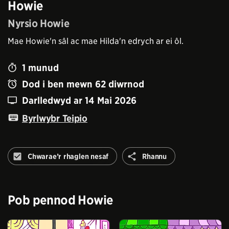
Howie
Nyrsio Howie
Mae Howie'n sâl ac mae Hilda'n edrych ar ei ôl.
1
munud
Dod i ben mewn
62
diwrnod
Darlledwyd ar
14 Mai 2026
Byrlwybr Teipio
Rhannu
Chwarae’r rhaglen nesaf
Rhannu
Peidiwch
â
awtomeiddio'r
rhaglen
Pob pennod
Howie
nesaf