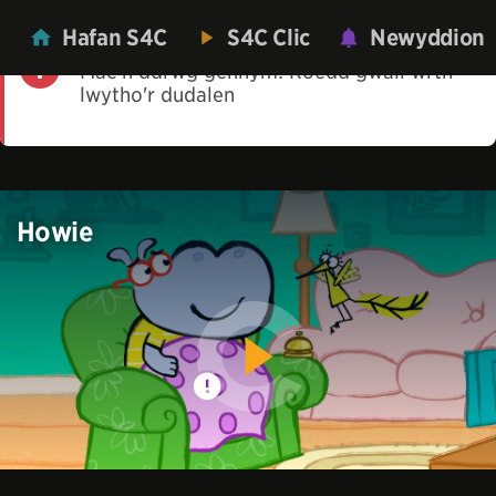
Hafan S4C
S4C Clic
Newyddion
Mae'n ddrwg gennym! Roedd gwall wrth
lwytho'r dudalen
Howie