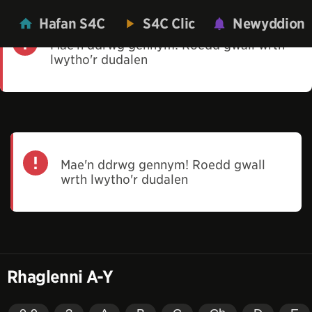
Hafan S4C
S4C Clic
Newyddion
Mae'n ddrwg gennym! Roedd gwall wrth
lwytho'r dudalen
Mae'n ddrwg gennym! Roedd gwall
wrth lwytho'r dudalen
Rhaglenni A-Y