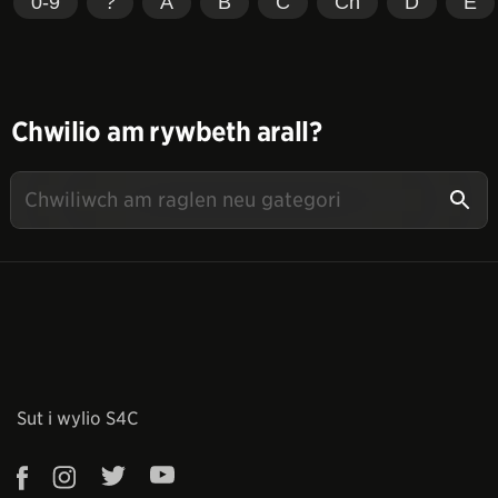
0-9
?
A
B
C
Ch
D
E
Chwilio am rywbeth arall?
Sut i wylio S4C