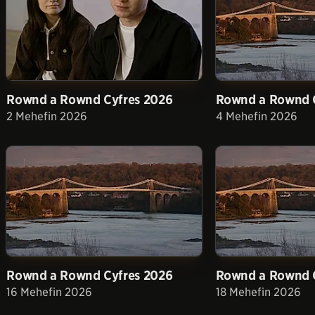
Rownd a Rownd Cyfres 2026
Rownd a Rownd 
2 Mehefin 2026
4 Mehefin 2026
Rownd a Rownd Cyfres 2026
Rownd a Rownd 
16 Mehefin 2026
18 Mehefin 2026