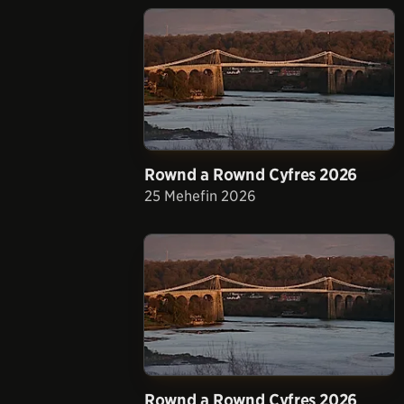
Rownd a Rownd Cyfres 2026
25 Mehefin 2026
Rownd a Rownd Cyfres 2026