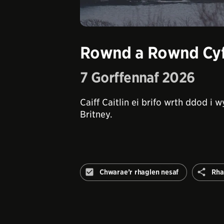
Rownd a Rownd Cyf
7 Gorffennaf 2026
Caiff Caitlin ei brifo wrth ddod i
Britney.
Chwarae’r rhaglen nesaf
Rha
Peidiwch
â
awtomeiddio'r
rhaglen
nesaf