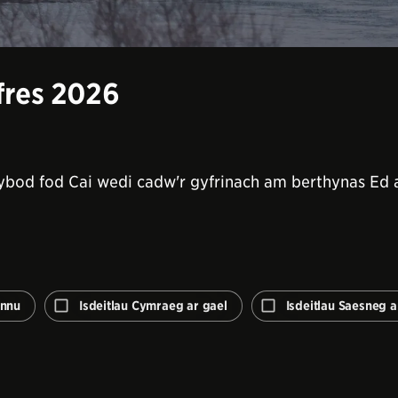
res 2026
 wybod fod Cai wedi cadw'r gyfrinach am berthynas Ed 
Rhannu
nnu
Isdeitlau Cymraeg ar gael
Isdeitlau Saesneg a