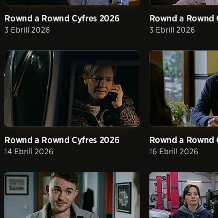
Rownd a Rownd Cyfres 2026
Rownd a Rownd 
3 Ebrill 2026
3 Ebrill 2026
Rownd a Rownd Cyfres 2026
Rownd a Rownd 
14 Ebrill 2026
16 Ebrill 2026