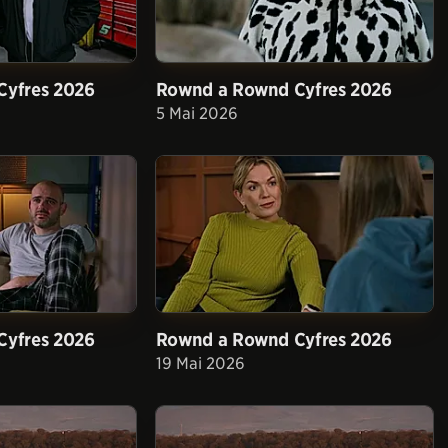
Cyfres 2026
Rownd a Rownd Cyfres 2026
5 Mai 2026
Cyfres 2026
Rownd a Rownd Cyfres 2026
19 Mai 2026