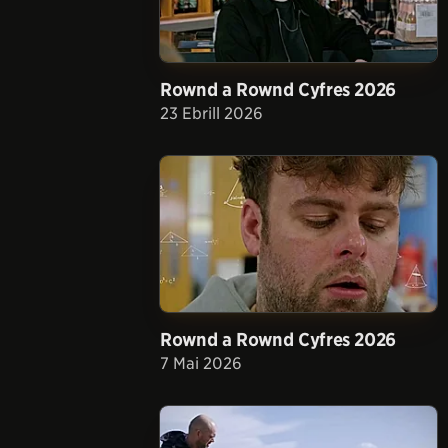
Rownd a Rownd Cyfres 2026
23 Ebrill 2026
Rownd a Rownd Cyfres 2026
7 Mai 2026