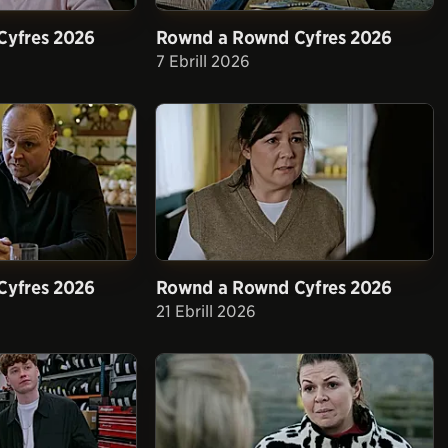
Cyfres 2026
Rownd a Rownd Cyfres 2026
7 Ebrill 2026
Cyfres 2026
Rownd a Rownd Cyfres 2026
21 Ebrill 2026