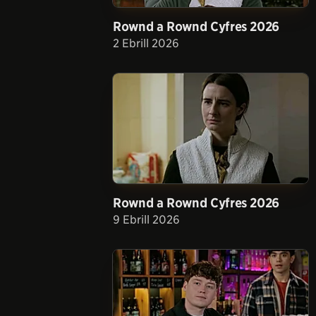
Rownd a Rownd Cyfres 2026
2 Ebrill 2026
Rownd a Rownd Cyfres 2026
9 Ebrill 2026