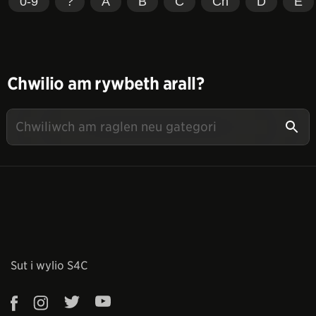
0-9
?
A
B
C
Ch
D
E
Chwilio am rywbeth arall?
Sut i wylio S4C