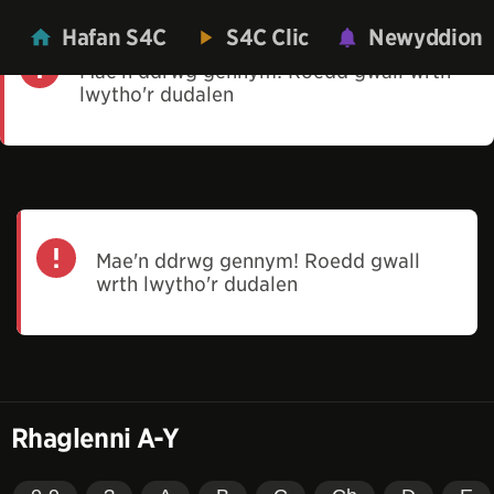
Hafan S4C
S4C Clic
Newyddion
Mae'n ddrwg gennym! Roedd gwall wrth
lwytho'r dudalen
Mae'n ddrwg gennym! Roedd gwall
wrth lwytho'r dudalen
Rhaglenni A-Y