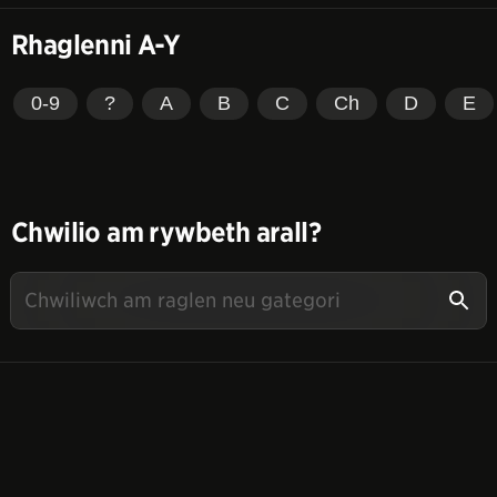
Rhaglenni A-Y
0-9
?
A
B
C
Ch
D
E
Chwilio am rywbeth arall?