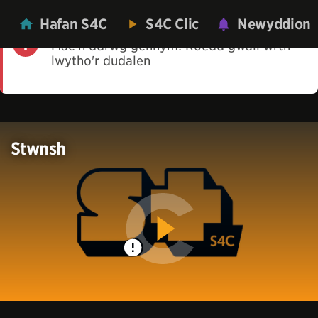
Hafan S4C
S4C Clic
Newyddion
Mae'n ddrwg gennym! Roedd gwall wrth
lwytho'r dudalen
Stwnsh