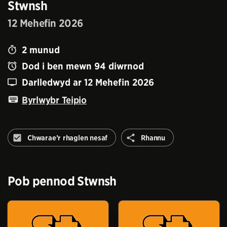
Stwnsh
12 Mehefin 2026
2
munud
Dod i ben mewn
94
diwrnod
Darlledwyd ar
12 Mehefin 2026
Byrlwybr Teipio
Rhannu
Chwarae’r rhaglen nesaf
Rhannu
Peidiwch
â
awtomeiddio'r
rhaglen
Pob pennod
Stwnsh
nesaf