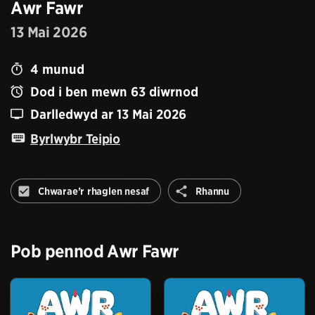
Awr Fawr
13 Mai 2026
4
munud
Dod i ben mewn
63
diwrnod
Darlledwyd ar
13 Mai 2026
Byrlwybr Teipio
Rhannu
Chwarae’r rhaglen nesaf
Rhannu
Peidiwch
â
awtomeiddio'r
rhaglen
Pob pennod
Awr Fawr
nesaf