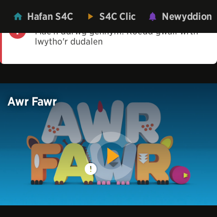
Hafan S4C
S4C Clic
Newyddion
Mae'n ddrwg gennym! Roedd gwall wrth
lwytho'r dudalen
Awr Fawr