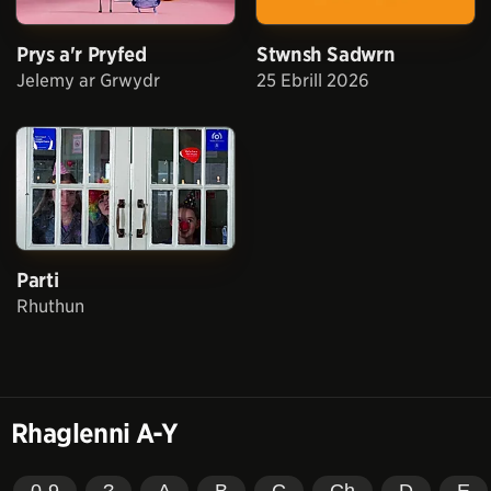
Prys a'r Pryfed
Stwnsh Sadwrn
Jelemy ar Grwydr
25 Ebrill 2026
Parti
Rhuthun
Rhaglenni A-Y
0-9
?
A
B
C
Ch
D
E