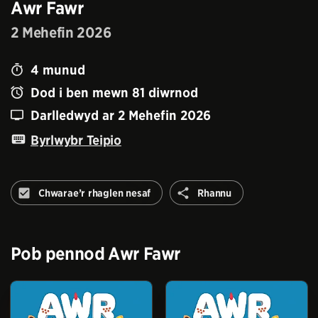
Awr Fawr
2 Mehefin 2026
4
munud
Dod i ben mewn
81
diwrnod
Darlledwyd ar
2 Mehefin 2026
Byrlwybr Teipio
Rhannu
Chwarae’r rhaglen nesaf
Rhannu
Peidiwch
â
awtomeiddio'r
rhaglen
Pob pennod
Awr Fawr
nesaf