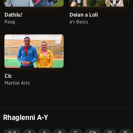
Dathlu!
Deian a Loli
Pasg
a'r Beics
Cic
Martial Arts
Rhaglenni A-Y
0-9
?
A
B
C
Ch
D
E