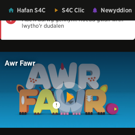
Hafan S4C
S4C Clic
Newyddion
Mae'n ddrwg gennym! Roedd gwall wrth
lwytho'r dudalen
Awr Fawr