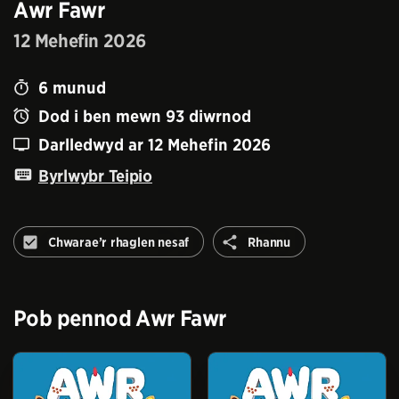
Awr Fawr
12 Mehefin 2026
6
munud
Dod i ben mewn
93
diwrnod
Darlledwyd ar
12 Mehefin 2026
Byrlwybr Teipio
Rhannu
Chwarae’r rhaglen nesaf
Rhannu
Peidiwch
â
awtomeiddio'r
rhaglen
Pob pennod
Awr Fawr
nesaf