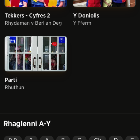
Tekkers - Cyfres 2
Y Doniolis
Rhydaman v Berllan Deg
Y Fferm
Parti
Rhuthun
Rhaglenni A-Y
0-9
?
A
B
C
Ch
D
E