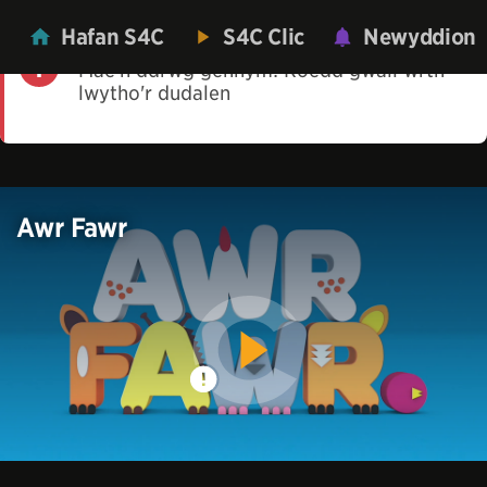
Hafan S4C
S4C Clic
Newyddion
Mae'n ddrwg gennym! Roedd gwall wrth
lwytho'r dudalen
Awr Fawr