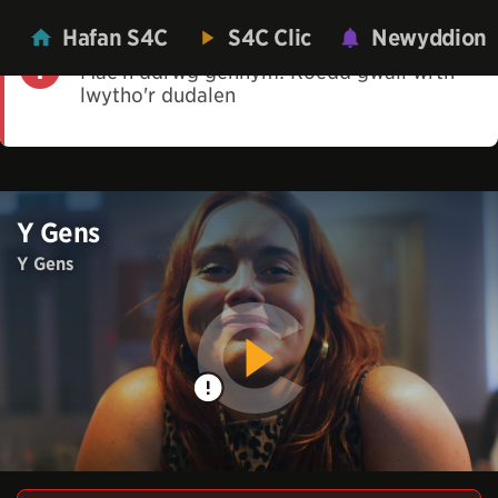
Hafan S4C
S4C Clic
Newyddion
Mae'n ddrwg gennym! Roedd gwall wrth
lwytho'r dudalen
Y Gens
Y Gens