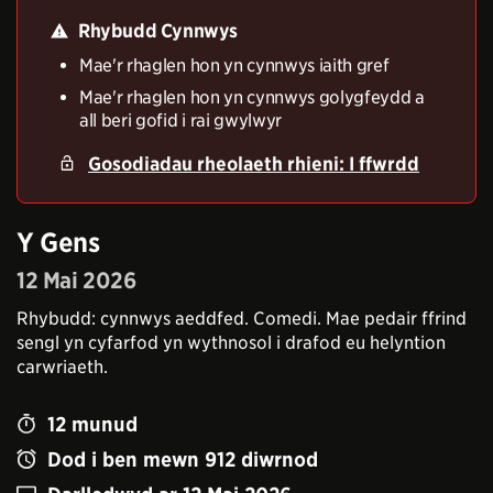
Rhybudd Cynnwys
Mae'r rhaglen hon yn cynnwys iaith gref
Mae'r rhaglen hon yn cynnwys golygfeydd a
all beri gofid i rai gwylwyr
Gosodiadau rheolaeth rhieni
: I ffwrdd
Y Gens
12 Mai 2026
Rhybudd: cynnwys aeddfed. Comedi. Mae pedair ffrind
sengl yn cyfarfod yn wythnosol i drafod eu helyntion
carwriaeth.
12
munud
Dod i ben mewn
912
diwrnod