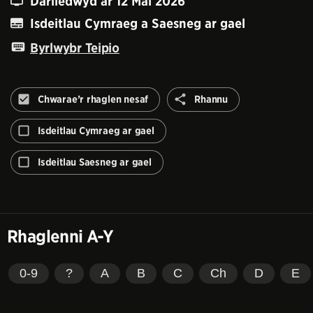
Darlledwyd ar
12 Mai 2026
Isdeitlau Cymraeg a Saesneg ar gael
Byrlwybr Teipio
Rhannu
Chwarae’r rhaglen nesaf
Rhannu
Peidiwch
â
Isdeitlau Cymraeg ar gael
awtomeiddio'r
rhaglen
Isdeitlau Saesneg ar gael
nesaf
Rhaglenni A-Y
0-9
?
A
B
C
Ch
D
E