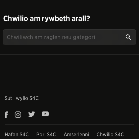
Chwilio am rywbeth arall?
Sut i wylio S4C
Hafan S4C
Pori S4C
Amserlenni
Chwilio S4C