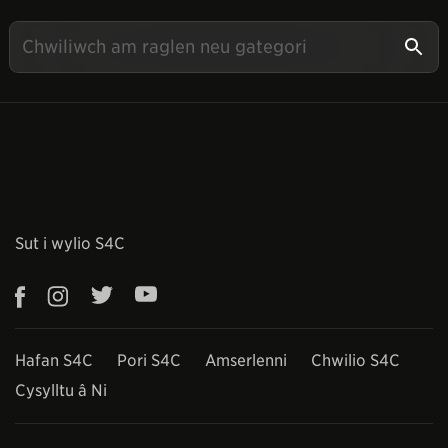
Sut i wylio S4C
Hafan S4C
Pori S4C
Amserlenni
Chwilio S4C
Cysylltu â Ni