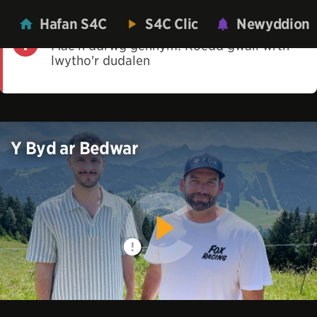
Hafan S4C
S4C Clic
Newyddion
Mae'n ddrwg gennym! Roedd gwall wrth
lwytho'r dudalen
Y Byd ar Bedwar