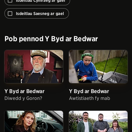
Isdeitlau Cymraeg ar gael
awtomeiddio'r
rhaglen
Isdeitlau Saesneg ar gael
nesaf
Pob pennod
Y Byd ar Bedwar
Y Byd ar Bedwar
Y Byd ar Bedwar
Diwedd y Goron?
Awtistiaeth fy mab