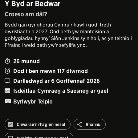
Y Byd ar Bedwar
Croeso am dâl?
Bydd gan gynghorau Cymru'r hawl i godi treth
dwristiaeth o 2027. Ond beth yw manteision a
goblygiadau hynny' Siôn Jenkins sy'n holi, ac yn teithio i
Ffrainc i weld beth yw'r sefyllfa yno.
26
munud
Dod i ben mewn
117
diwrnod
Darlledwyd ar
6 Gorffennaf 2026
Isdeitlau Cymraeg a Saesneg ar gael
Byrlwybr Teipio
Rhannu
Chwarae’r rhaglen nesaf
Rhannu
Peidiwch
â