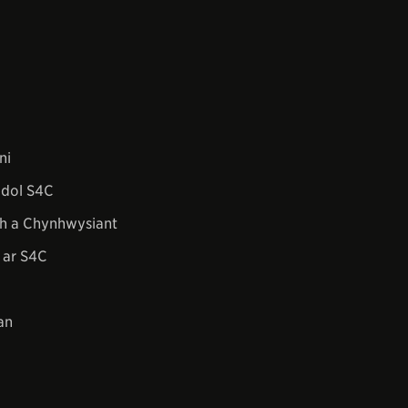
ni
dol S4C
h a Chynhwysiant
 ar S4C
an