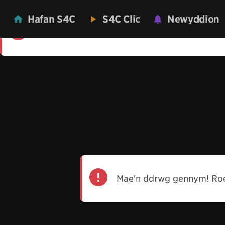
Hafan S4C
S4C Clic
Newyddion
Mae'n ddrwg gennym! Roedd gwall wrth lwyt
Mae'n ddrwg gennym! Roe