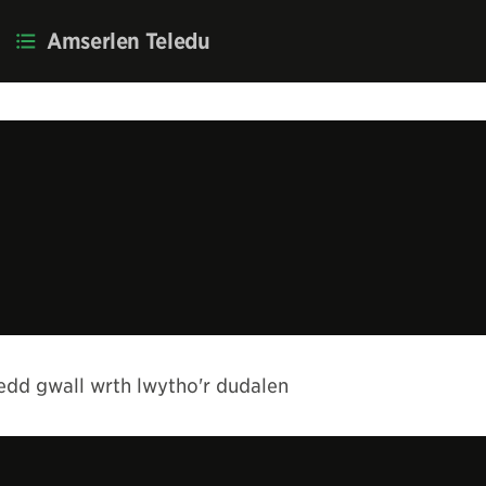
Amserlen Teledu
ho'r dudalen
dd gwall wrth lwytho'r dudalen