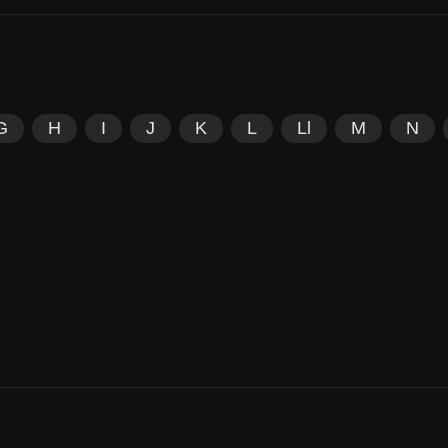
G
H
I
J
K
L
Ll
M
N