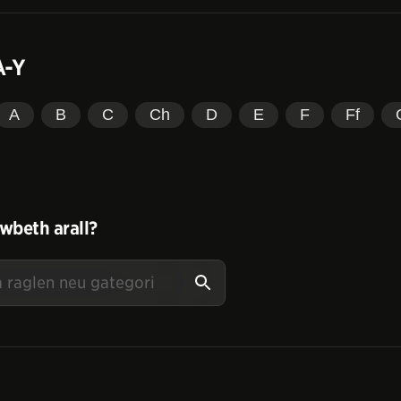
A-Y
A
B
C
Ch
D
E
F
Ff
wbeth arall?