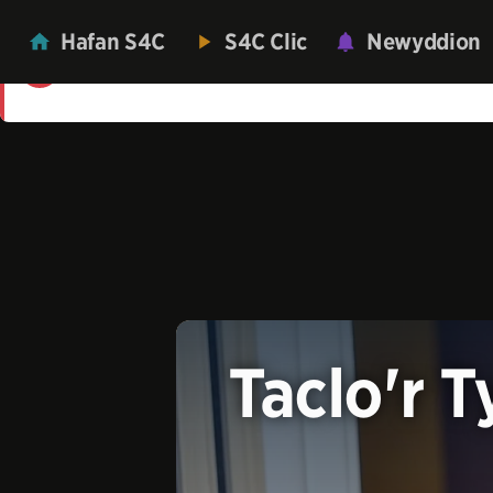
Hafan S4C
S4C Clic
Newyddion
Mae'n ddrwg gennym! Roedd gwall wrth lwyt
Taclo'r T