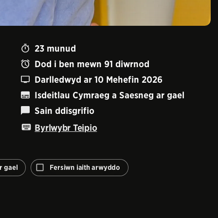
23
munud
Dod i ben mewn
91
diwrnod
Darlledwyd ar
10 Mehefin 2026
Isdeitlau Cymraeg a Saesneg ar gael
Sain ddisgrifio
Byrlwybr Teipio
Fersiwn
r gael
Fersiwn iaith arwyddo
iaith
arwyddo