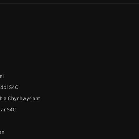
ni
dol S4C
h a Chynhwysiant
 ar S4C
an