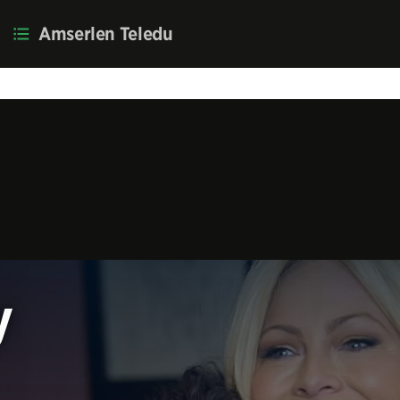
Amserlen Teledu
ho'r dudalen
y