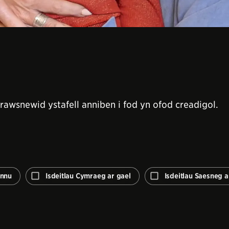
drawsnewid ystafell anniben i fod yn ofod creadigol.
Rhannu
nnu
Isdeitlau Cymraeg ar gael
Isdeitlau Saesneg a