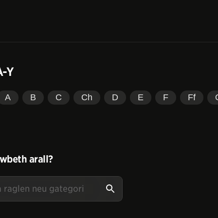
A-Y
A
B
C
Ch
D
E
F
Ff
wbeth arall?