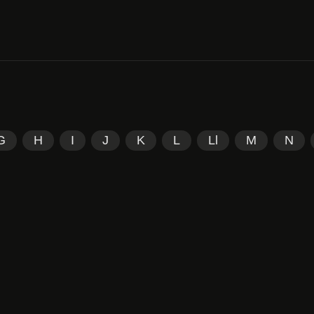
G
H
I
J
K
L
Ll
M
N