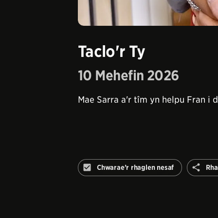
Taclo'r Ty
10 Mehefin 2026
Mae Sarra a'r tîm yn helpu Fran i 
Chwarae’r rhaglen nesaf
Rha
Peidiwch
â
awtomeiddio'r
rhaglen
nesaf