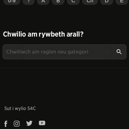
0-9
?
A
B
C
Ch
D
E
Chwilio am rywbeth arall?
Sut i wylio S4C