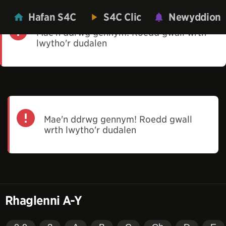
Hafan S4C
S4C Clic
Newyddion
Mae'n ddrwg gennym! Roedd gwall wrth
lwytho'r dudalen
Mae'n ddrwg gennym! Roedd gwall
wrth lwytho'r dudalen
Rhaglenni A-Y