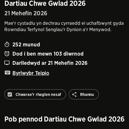
Dartiau Chwe Gwlad 2026
21 Mehefin 2026
Mae'r cystadlu yn dechrau cyrraedd ei uchafbwynt gyda
Rowndiau Terfynol Senglau'r Dynion a'r Menywod.
252
munud
Dod i ben mewn
103
diwrnod
Darlledwyd ar
21 Mehefin 2026
Byrlwybr Teipio
Rhannu
Chwarae’r rhaglen nesaf
Rhannu
Peidiwch
â
awtomeiddio'r
rhaglen
Pob pennod
Dartiau Chwe Gwlad 2026
nesaf