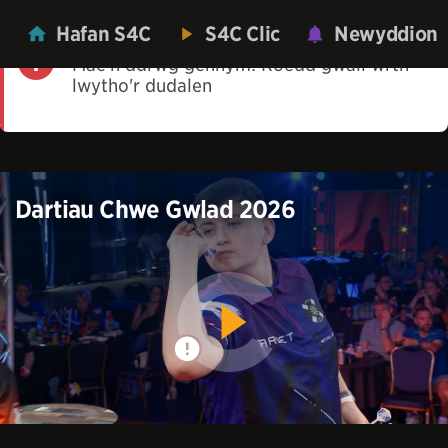
Hafan S4C
S4C Clic
Newyddion
Mae'n ddrwg gennym! Roedd gwall wrth
lwytho'r dudalen
Dartiau Chwe Gwlad 2026