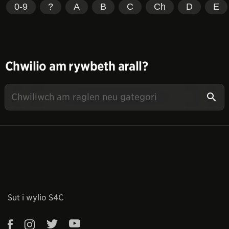
0-9
?
A
B
C
Ch
D
E
Chwilio am rywbeth arall?
Sut i wylio S4C