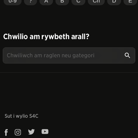
0-9
?
A
B
C
Ch
D
E
Chwilio am rywbeth arall?
Sut i wylio S4C