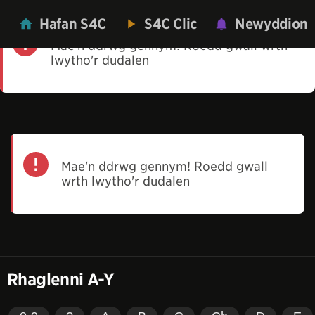
Hafan S4C
S4C Clic
Newyddion
Mae'n ddrwg gennym! Roedd gwall wrth
lwytho'r dudalen
Mae'n ddrwg gennym! Roedd gwall
wrth lwytho'r dudalen
Rhaglenni A-Y