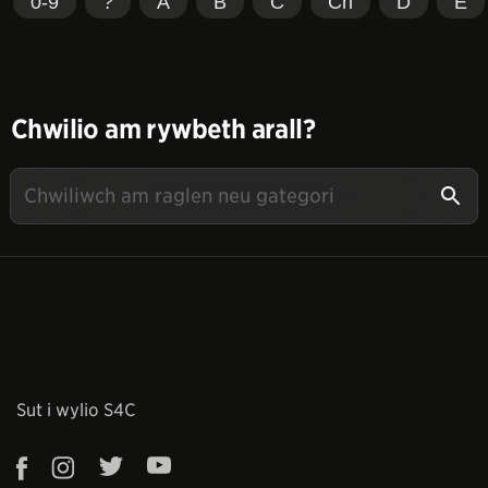
0-9
?
A
B
C
Ch
D
E
Chwilio am rywbeth arall?
Sut i wylio S4C