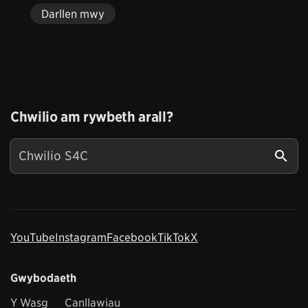
Darllen mwy
Chwilio am rywbeth arall?
YouTube
Instagram
Facebook
TikTok
X
Gwybodaeth
Y Wasg
Canllawiau