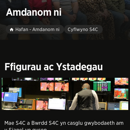
Amdanom ni
Hafan - Amdanom ni
Cyflwyno S4C
Ffigurau ac Ystadegau
Mae S4C a Bwrdd S4C yn casglu gwybodaeth am
y Sianel yn gyson.