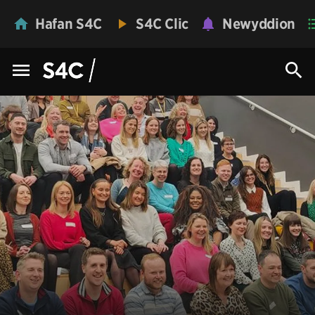
Hafan S4C
S4C Clic
Newyddion