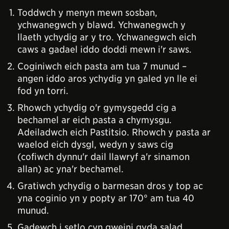
Toddwch y menyn mewn sosban,
ychwanegwch y blawd. Ychwanegwch y
llaeth ychydig ar y tro. Ychwanegwch eich
caws a gadael iddo doddi mewn i'r saws.
Coginiwch eich pasta am tua 7 munud –
angen iddo aros ychydig yn galed yn lle ei
fod yn torri.
Rhowch ychydig o'r gymysgedd cig a
bechamel ar eich pasta a chymysgu.
Adeiladwch eich Pastitsio. Rhowch y pasta ar
waelod eich dysgl, wedyn y saws cig
(cofiwch dynnu'r dail llawryf a'r sinamon
allan) ac yna'r bechamel.
Gratiwch ychydig o barmesan dros y top ac
yna coginio yn y popty ar 170° am tua 40
munud.
Gadewch i setlo cyn gweini gyda salad