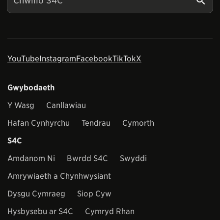
YouTube
Instagram
Facebook
TikTok
X
Gwybodaeth
Y Wasg
Canllawiau
Hafan Cynhyrchu
Tendrau
Cymorth
S4C
Amdanom Ni
Bwrdd S4C
Swyddi
Amrywiaeth a Chynhwysiant
Dysgu Cymraeg
Siop Cyw
Hysbysebu ar S4C
Cymryd Rhan