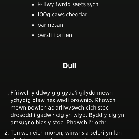
½ llwy fwrdd saets sych
100g caws cheddar
parmesan
persli i orffen
Dull
Ffriwch y ddwy gig gyda'i gilydd mewn
ychydig olew nes wedi brownio. Rhowch
mewn powlen ac arllwyswch eich stoc
drosodd i gadw'r cig yn wlyb. Bydd y cig yn
amsugno blas y stoc. Rhowch i'r ochr.
Torrwch eich moron, winwns a seleri yn fân