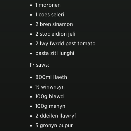
1 moronen
1 coes seleri
2 bren sinamon
2 stoc eidion jeli
2 lwy fwrdd past tomato
pasta ziti lunghi
I'r saws:
800ml llaeth
½ winwnsyn
100g blawd
100g menyn
2 ddeilen llawryf
5 gronyn pupur