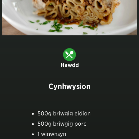
Hawdd
Cynhwysion
500g briwgig eidion
500g briwgig porc
1 winwnsyn