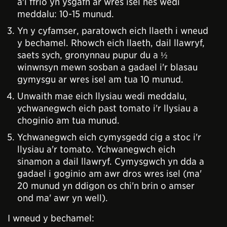
a'i ffrio yn ysgafn ar wres isel nes wedi
meddalu: 10-15 munud.
Yn y cyfamser, paratowch eich llaeth i wneud
y bechamel. Rhowch eich llaeth, dail llawryf,
saets sych, gronynnau pupur du a ½
winwnsyn mewn sosban a gadael i'r blasau
gymysgu ar wres isel am tua 10 munud.
Unwaith mae eich llysiau wedi meddalu,
ychwanegwch eich past tomato i'r llysiau a
choginio am tua munud.
Ychwanegwch eich cymysgedd cig a stoc i'r
llysiau a'r tomato. Ychwanegwch eich
sinamon a dail llawryf. Cymysgwch yn dda a
gadael i goginio am awr dros wres isel (ma'
20 munud yn ddigon os chi'n brin o amser
ond ma' awr yn well).
I wneud y bechamel: