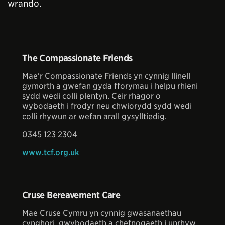
wrando.
The Compassionate Friends
Mae'r Compassionate Friends yn cynnig llinell
gymorth a gwefan gyda fforymau i helpu rhieni
sydd wedi colli plentyn. Ceir rhagor o
wybodaeth i frodyr neu chwiorydd sydd wedi
colli rhywun ar wefan arall gysylltiedig.
0345 123 2304
www.tcf.org.uk
Cruse Bereavement Care
Mae Cruse Cymru yn cynnig gwasanaethau
cynghori, gwybodaeth a chefnogaeth i unrhyw