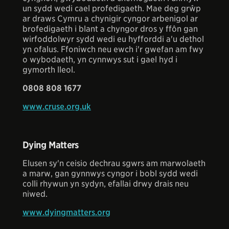
un sydd wedi cael profedigaeth. Mae deg grŵp
ar draws Cymru a chynigir cyngor arbenigol ar
brofedigaeth i blant a chyngor dros y ffôn gan
wirfoddolwyr sydd wedi eu hyfforddi a'u dethol
yn ofalus. Ffoniwch neu ewch i'r gwefan am fwy
o wybodaeth, yn cynnwys sut i gael hyd i
gymorth lleol.
0808 808 1677
www.cruse.org.uk
Dying Matters
Elusen sy'n ceisio dechrau sgwrs am marwolaeth
a marw, gan gynnwys cyngor i bobl sydd wedi
colli rhywun yn sydyn, efallai drwy drais neu
niwed.
www.dyingmatters.org