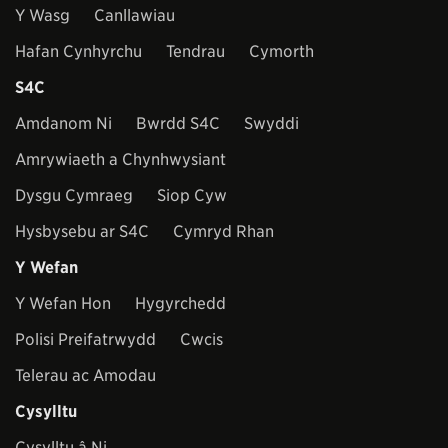
Y Wasg
Canllawiau
Hafan Cynhyrchu
Tendrau
Cymorth
S4C
Amdanom Ni
Bwrdd S4C
Swyddi
Amrywiaeth a Chynhwysiant
Dysgu Cymraeg
Siop Cyw
Hysbysebu ar S4C
Cymryd Rhan
Y Wefan
Y Wefan Hon
Hygyrchedd
Polisi Preifatrwydd
Cwcis
Telerau ac Amodau
Cysylltu
Cysylltu â Ni