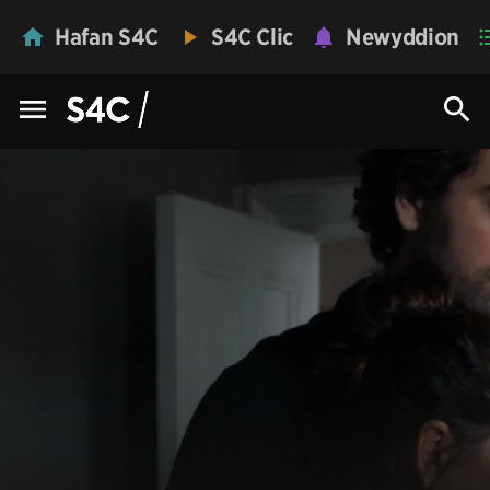
Hafan S4C
S4C Clic
Newyddion