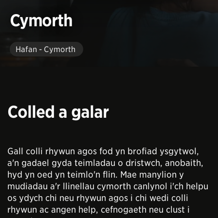
Cymorth
Hafan - Cymorth
Colled a galar
Gall colli rhywun agos fod yn brofiad ysgytwol,
a'n gadael gyda teimladau o dristwch, anobaith,
hyd yn oed yn teimlo'n flin. Mae manylion y
mudiadau a'r llinellau cymorth canlynol i'ch helpu
os ydych chi neu rhywun agos i chi wedi colli
rhywun ac angen help, cefnogaeth neu clust i