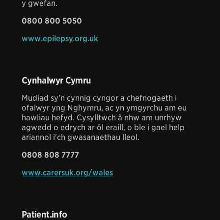
y gwefan.
0800 800 5050
www.epilepsy.org.uk
Cynhalwyr Cymru
Mudiad sy'n cynnig cyngor a chefnogaeth i
ofalwyr yng Nghymru, ac yn ymgyrchu am eu
hawliau hefyd. Cysylltwch â nhw am unrhyw
agwedd o edrych ar ôl eraill, o ble i gael help
ariannol i'ch gwasanaethau lleol.
0808 808 7777
www.carersuk.org/wales
Patient.info