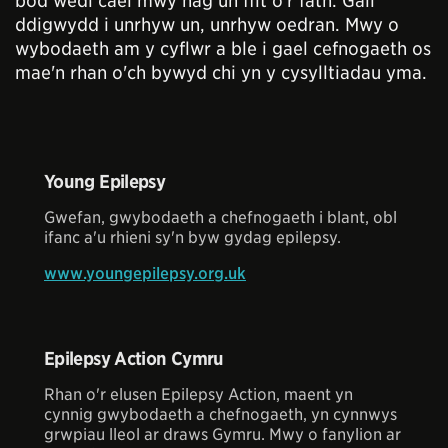
bod wedi cael mwy nag un ffit o'r fath. Gall
ddigwydd i unrhyw un, unrhyw oedran. Mwy o
wybodaeth am y cyflwr a ble i gael cefnogaeth os
mae'n rhan o'ch bywyd chi yn y cysylltiadau yma.
Young Epilepsy
Gwefan, gwybodaeth a chefnogaeth i blant, obl
ifanc a'u rhieni sy'n byw gydag epilepsy.
www.youngepilepsy.org.uk
Epilepsy Action Cymru
Rhan o'r elusen Epilepsy Action, maent yn
cynnig gwybodaeth a chefnogaeth, yn cynnwys
grwpiau lleol ar draws Gymru. Mwy o fanylion ar