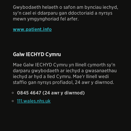
Gwybodaeth helaeth o safon am bynciau iechyd,
sy'n cael ei ddarparu gan ddoctoriaid a nyrsys
mewn ymgynghoriad fel arfer.
www.patient.info
Galw IECHYD Cymru
Mae Galw IECHYD Cymru yn llinell cymorth sy'n
darparu gwybodaeth ar iechyd a gwasanaethau
iechyd ar hyd a lled Cymru. Mae'r llinell wedi
staffio gan nyrsys profiadol, 24 awr y diwrnod.
0845 4647 (24 awr y diwrnod)
111.wales.nhs.uk