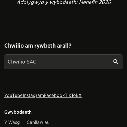
Adolygwyd y wybodaeth: Mehefin 2026
Chwilio am rywbeth arall?
YouTube
Instagram
Facebook
TikTok
X
Gwybodaeth
Y Wasg
Canllawiau