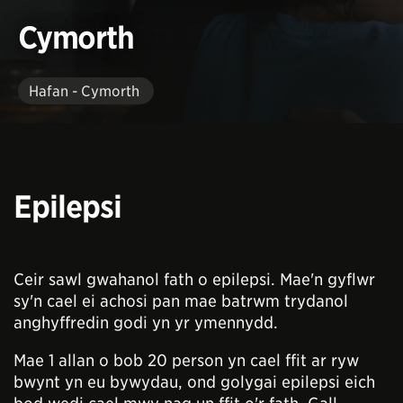
Cymorth
Hafan - Cymorth
Epilepsi
Ceir sawl gwahanol fath o epilepsi. Mae'n gyflwr
sy'n cael ei achosi pan mae batrwm trydanol
anghyffredin godi yn yr ymennydd.
Mae 1 allan o bob 20 person yn cael ffit ar ryw
bwynt yn eu bywydau, ond golygai epilepsi eich