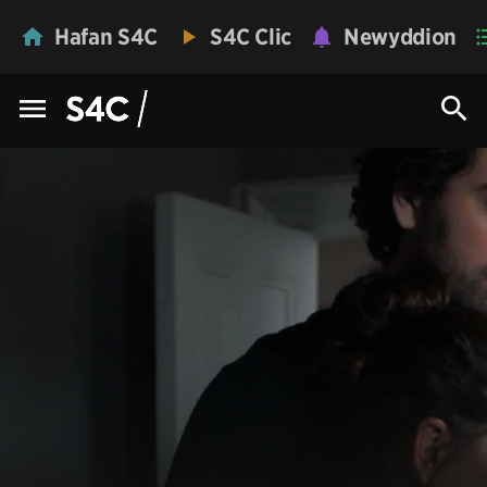
Hafan S4C
S4C Clic
Newyddion