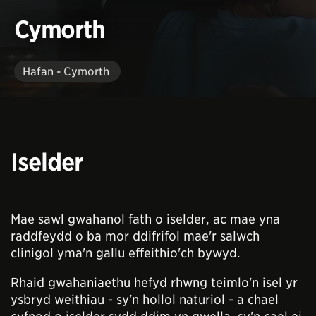
Cymorth
Hafan - Cymorth
Iselder
Mae sawl gwahanol fath o iselder, ac mae yna
raddfeydd o ba mor ddifrifol mae'r salwch
clinigol yma'n gallu effeithio'ch bywyd.
Rhaid gwahaniaethu hefyd rhwng teimlo'n isel yr
ysbryd weithiau - sy'n hollol naturiol - a chael