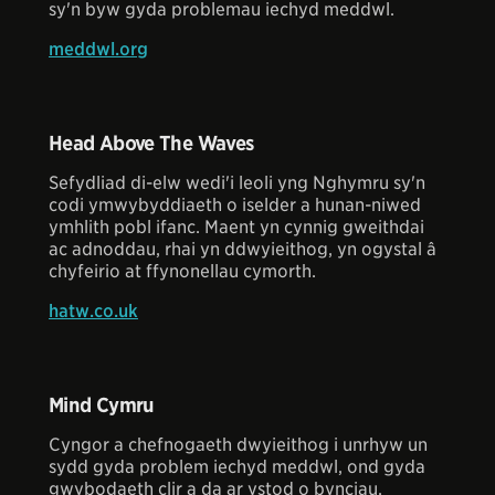
sy'n byw gyda problemau iechyd meddwl.
meddwl.org
Head Above The Waves
Sefydliad di-elw wedi'i leoli yng Nghymru sy'n
codi ymwybyddiaeth o iselder a hunan-niwed
ymhlith pobl ifanc. Maent yn cynnig gweithdai
ac adnoddau, rhai yn ddwyieithog, yn ogystal â
chyfeirio at ffynonellau cymorth.
hatw.co.uk
Mind Cymru
Cyngor a chefnogaeth dwyieithog i unrhyw un
sydd gyda problem iechyd meddwl, ond gyda
gwybodaeth clir a da ar ystod o bynciau.