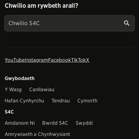
Chwilio am rywbeth arall?
YouTube
Instagram
Facebook
TikTok
X
Gwybodaeth
Y Wasg
Canllawiau
Hafan Cynhyrchu
Tendrau
Cymorth
S4C
Amdanom Ni
Bwrdd S4C
Swyddi
Amrywiaeth a Chynhwysiant