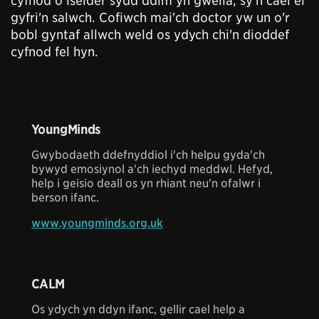
cyfnod o iselder sydd ddim yn gwella, sy'n cael ei
gyfri'n salwch. Cofiwch mai'ch doctor yw un o'r
bobl gyntaf allwch weld os ydych chi'n dioddef
cyfnod fel hyn.
YoungMinds
Gwybodaeth ddefnyddiol i'ch helpu gyda'ch
bywyd emosiynol a'ch iechyd meddwl. Hefyd,
help i geisio deall os yn rhiant neu'n ofalwr i
berson ifanc.
www.youngminds.org.uk
CALM
Os ydych yn ddyn ifanc, gellir cael help a