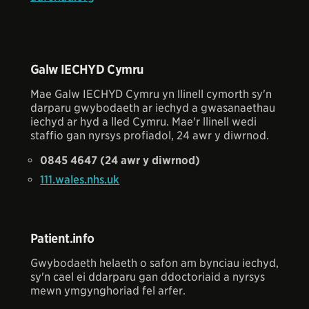
Galw IECHYD Cymru
Mae Galw IECHYD Cymru yn llinell cymorth sy'n
darparu gwybodaeth ar iechyd a gwasanaethau
iechyd ar hyd a lled Cymru. Mae'r llinell wedi
staffio gan nyrsys profiadol, 24 awr y diwrnod.
0845 4647 (24 awr y diwrnod)
111.wales.nhs.uk
Patient.info
Gwybodaeth helaeth o safon am bynciau iechyd,
sy'n cael ei ddarparu gan ddoctoriaid a nyrsys
mewn ymgynghoriad fel arfer.