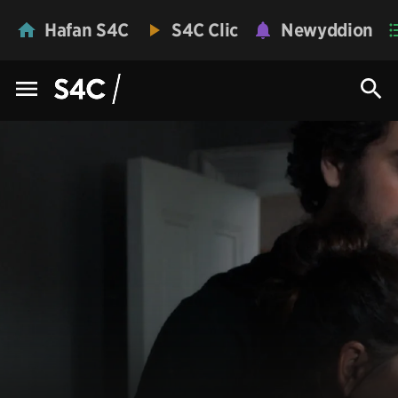
Hafan S4C
S4C Clic
Newyddion