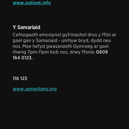
www.patient.info
Y Samariaid
Cefnogaeth emosiynol gyfrinachol dros y ffôn ar
gael gan y Samariaid - unrhyw bryd, dydd neu
nos. Mae hefyd gwasanaeth Gymraeg ar gael
rhwng 7pm-11pm bob nos, drwy ffonio
0808
164 0123.
116 123
www.samaritans.org