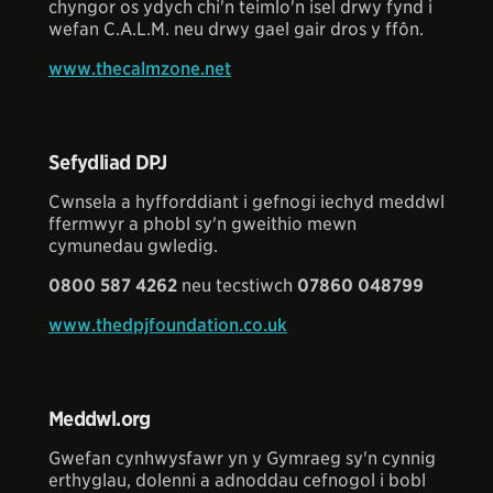
chyngor os ydych chi'n teimlo'n isel drwy fynd i
wefan C.A.L.M. neu drwy gael gair dros y ffôn.
www.thecalmzone.net
Sefydliad DPJ
Cwnsela a hyfforddiant i gefnogi iechyd meddwl
ffermwyr a phobl sy'n gweithio mewn
cymunedau gwledig.
0800 587 4262
neu tecstiwch
07860 048799
www.thedpjfoundation.co.uk
Meddwl.org
Gwefan cynhwysfawr yn y Gymraeg sy'n cynnig
erthyglau, dolenni a adnoddau cefnogol i bobl