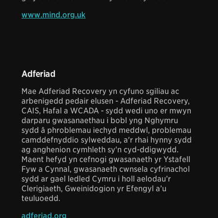
www.mind.org.uk
Adferiad
Mae Adferiad Recovery yn cyfuno sgiliau ac
arbenigedd pedair elusen - Adferiad Recovery,
CAIS, Hafal a WCADA - sydd wedi uno er mwyn
darparu gwasanaethau i bobl yng Nghymru
sydd â phroblemau iechyd meddwl, problemau
camddefnyddio sylweddau, a'r rhai hynny sydd
ag anghenion cymhleth sy'n cyd-ddigwydd.
Maent hefyd yn cefnogi gwasanaeth yr Ystafell
Fyw a Cynnal, gwasanaeth cwnsela cyfrinachol
sydd ar gael ledled Cymru i holl aelodau’r
Clerigiaeth, Gweinidogion yr Efengyl a’u
teuluoedd.
adferiad.org