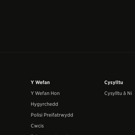
Y Wefan
Cysylltu
Y Wefan Hon
Cysylltu â Ni
Hygyrchedd
Polisi Preifatrwydd
Cwcis