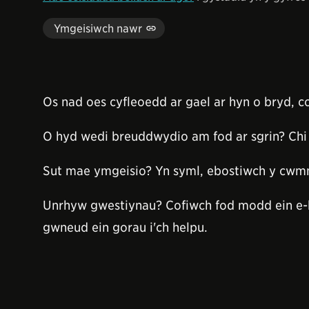
Ymgeisiwch nawr
Os nad oes cyfleoedd ar gael ar hyn o bryd, 
O hyd wedi breuddwydio am fod ar sgrin? Chi 
Sut mae ymgeisio? Yn syml, ebostiwch y cwmn
Unrhyw gwestiynau? Cofiwch fod modd ein e-
gwneud ein gorau i'ch helpu.