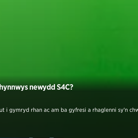
ghynnwys newydd S4C?
t i gymryd rhan ac am ba gyfresi a rhaglenni sy'n ch