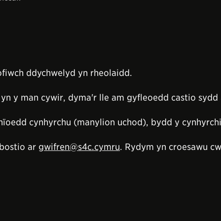
cofiwch ddychwelyd yn rheolaidd.
yn y man cywir, dyma'r lle am gyfleoedd castio sydd 
ïoedd cynhyrchu (manylion uchod), bydd y cynhyrchi
bostio ar
gwifren@s4c.cymru
. Rydym yn croesawu cw