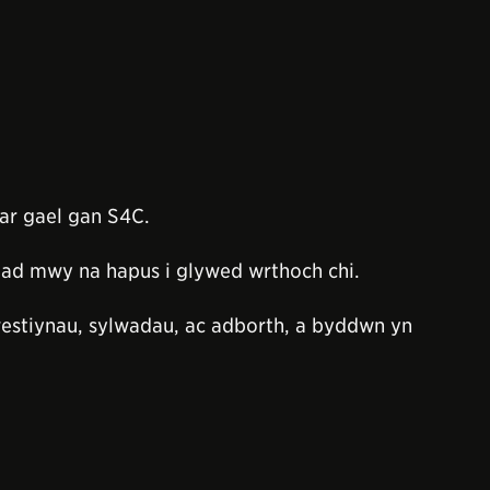
ar gael gan S4C.
ad mwy na hapus i glywed wrthoch chi.
estiynau, sylwadau, ac adborth, a byddwn yn