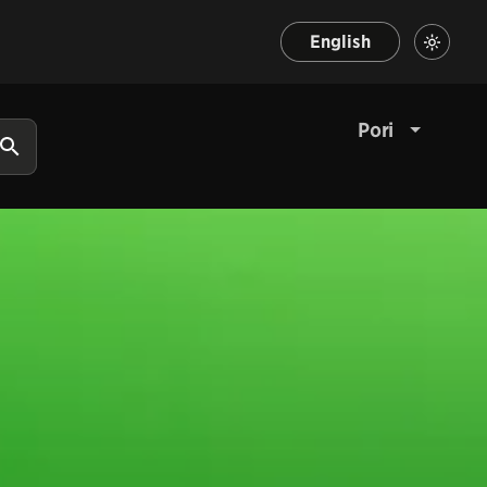
English
Pori