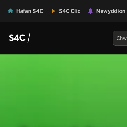
Hafan S4C
S4C Clic
Newyddion