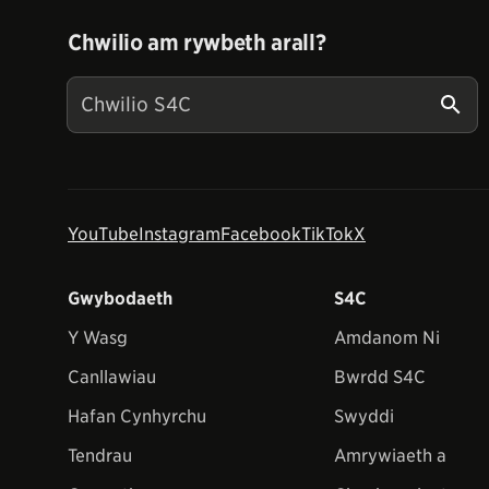
Chwilio am rywbeth arall?
YouTube
Instagram
Facebook
TikTok
X
Gwybodaeth
S4C
Y Wasg
Amdanom Ni
Canllawiau
Bwrdd S4C
Hafan Cynhyrchu
Swyddi
Tendrau
Amrywiaeth a