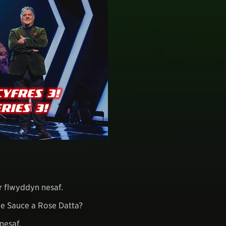
’r flwyddyn nesaf.
rie Sauce a Rose Datta?
nesaf.