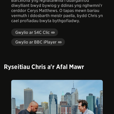
Barcelona yng Nghatalwnia i ddarganfod
diwylliant bwyd bywiog y ddinas yng nghwmni'r
cerddor Cerys Matthews. O tapas mewn bariau
vermuth i ddosbarth meistr paella, bydd Chris yn
cael profiadau bwyta bythgofiadwy.
Gwylio ar S4C Clic
Gwylio ar BBC iPlayer
Ryseitiau Chris a'r Afal Mawr