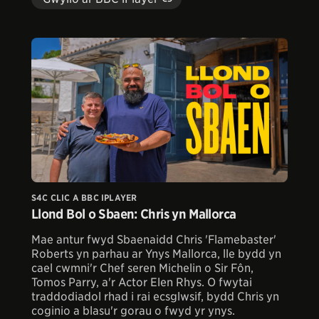
S4C CLIC A BBC IPLAYER
Llond Bol o Sbaen: Chris yn Mallorca
Mae antur fwyd Sbaenaidd Chris 'Flamebaster'
Roberts yn parhau ar Ynys Mallorca, lle bydd yn
cael cwmni'r Chef seren Michelin o Sir Fôn,
Tomos Parry, a'r Actor Elen Rhys. O fwytai
traddodiadol rhad i rai ecsglwsif, bydd Chris yn
coginio a blasu'r gorau o fwyd yr ynys.