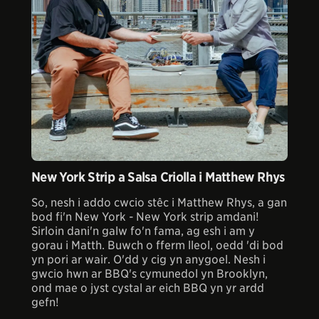
New York Strip a Salsa Criolla i Matthew Rhys
So, nesh i addo cwcio stêc i Matthew Rhys, a gan
bod fi'n New York - New York strip amdani!
Sirloin dani'n galw fo'n fama, ag esh i am y
gorau i Matth. Buwch o fferm lleol, oedd 'di bod
yn pori ar wair. O'dd y cig yn anygoel. Nesh i
gwcio hwn ar BBQ's cymunedol yn Brooklyn,
ond mae o jyst cystal ar eich BBQ yn yr ardd
gefn!