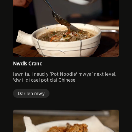
Nwdls Cranc
Iawn ta, i neud y 'Pot Noodle' mwya' next level,
'dw i 'di cael pot clai Chinese.
Darllen mwy