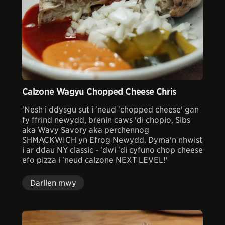
Calzone Wagyu Chopped Cheese Chris
'Nesh i ddysgu sut i 'neud 'chopped cheese' gan
fy ffrind newydd, brenin caws 'di chopio, Sibs
aka Wavy Savory aka perchennog
SHMACKWICH yn Efrog Newydd. Dyma'n nhwist
i ar ddau NY classic - 'dwi 'di cyfuno chop cheese
efo pizza i 'neud calzone NEXT LEVEL!'
Darllen mwy