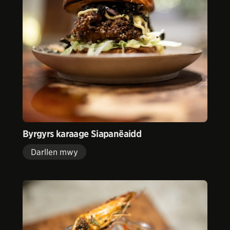
Byrgyrs karaage Siapanëaidd
Darllen mwy