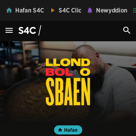
Hafan S4C
S4C Clic
Newyddion
Hafan