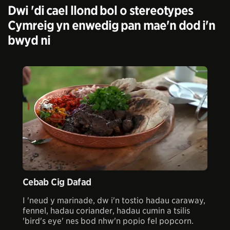
Dwi 'di cael llond bol o stereotypes
Cymreig yn enwedig pan mae'n dod i'n
bwyd ni
Cebab Cig Dafad
I 'neud y marinade, dw i'n tostio hadau caraway,
fennel, hadau coriander, hadau cumin a tsilis
'bird's eye' nes bod nhw'n popio fel popcorn.