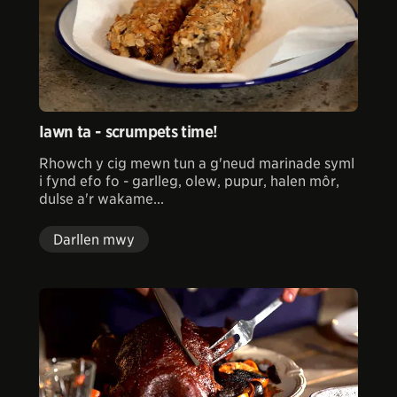
Iawn ta - scrumpets time!
Rhowch y cig mewn tun a g'neud marinade syml
i fynd efo fo - garlleg, olew, pupur, halen môr,
dulse a'r wakame...
Darllen mwy