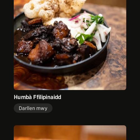
Humbà Ffilipinaidd
Darllen mwy