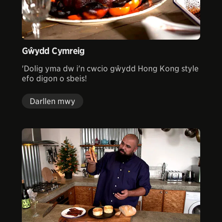
Gŵydd Cymreig
'Dolig yma dw i'n cwcio gŵydd Hong Kong style
efo digon o sbeis!
Darllen mwy