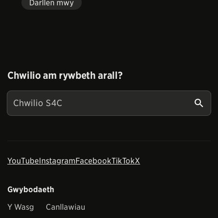
Darllen mwy
Chwilio am rywbeth arall?
YouTube
Instagram
Facebook
TikTok
X
Gwybodaeth
Y Wasg
Canllawiau