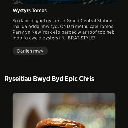
Wystyrs Tomos
So dani 'di gael oysters o Grand Central Station -
rhai da odda nhw fyd, OND ti methu cael Tomos
Parry yn New York efo barbeciw ar roof top heb
iddo fo cwcio oysters i fi…BRAT STYLE!
Darllen mwy
Ryseitiau Bwyd Byd Epic Chris