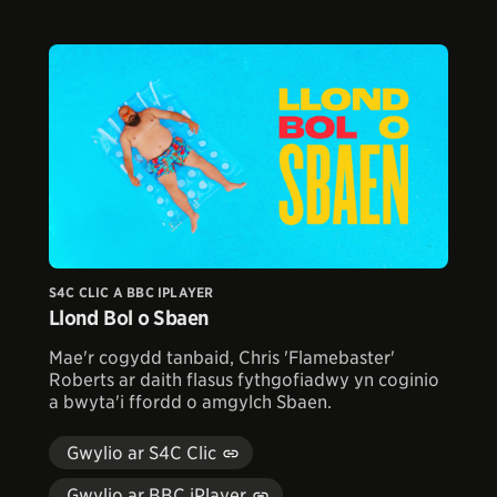
S4C CLIC A BBC IPLAYER
Llond Bol o Sbaen
Mae'r cogydd tanbaid, Chris 'Flamebaster'
Roberts ar daith flasus fythgofiadwy yn coginio
a bwyta'i ffordd o amgylch Sbaen.
Gwylio ar S4C Clic
Gwylio ar BBC iPlayer