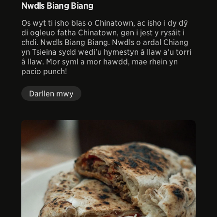
Nwdls Biang Biang
Os wyt ti isho blas o Chinatown, ac isho i dy dŷ
di ogleuo fatha Chinatown, gen i jest y rysáit i
chdi. Nwdls Biang Biang. Nwdls o ardal Chiang
yn Tsieina sydd wedi'u hymestyn â llaw a'u torri
â llaw. Mor syml a mor hawdd, mae rhein yn
pacio punch!
Darllen mwy