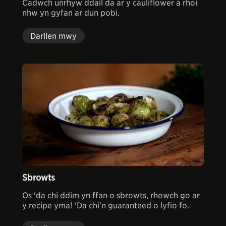
Cadwch unrhyw ddail da ar y cauliflower a rhoi
nhw yn gyfan ar dun pobi.
Darllen mwy
Sbrowts
Os 'da chi ddim yn ffan o sbrowts, rhowch go ar
y recipe yma! 'Da chi'n guaranteed o lyfio fo.