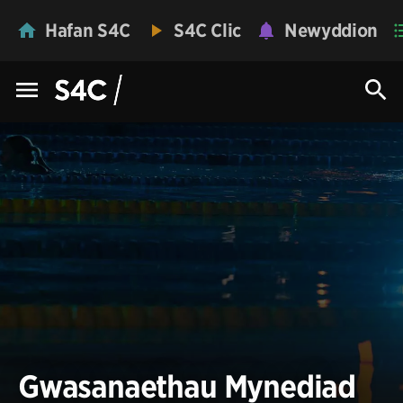
Hafan S4C
S4C Clic
Newyddion
Gwasanaethau Mynediad