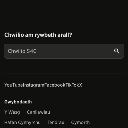
Chwilio am rywbeth arall?
YouTube
Instagram
Facebook
TikTok
X
Gwybodaeth
Y Wasg
Canllawiau
Hafan Cynhyrchu
Tendrau
Cymorth