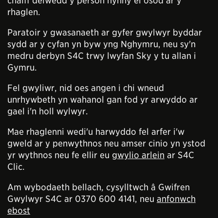
chaiff delwedd y person hynny ei osod ar y
rhaglen.
Paratoir y gwasanaeth ar gyfer gwylwyr byddar
sydd ar y cyfan yn byw yng Nghymru, neu sy'n
medru derbyn S4C trwy lwyfan Sky y tu allan i
Gymru.
Fel gwyliwr, nid oes angen i chi wneud
unrhywbeth yn wahanol gan fod yr arwyddo ar
gael i'n holl wylwyr.
Mae rhaglenni wedi'u harwyddo fel arfer i'w
gweld ar y penwythnos neu amser cinio yn ystod
yr wythnos neu fe ellir eu
gwylio arlein
ar S4C
Clic.
Am wybodaeth bellach, cysylltwch â Gwifren
Gwylwyr S4C ar 0370 600 4141, neu
anfonwch
ebost