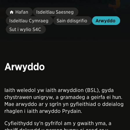
Hafan
Isdeitlau Saesneg
Isdeitlau Cymraeg
Sain ddisgrifio
Arwyddo
Sut i wylio S4C
Arwyddo
Iaith weledol yw iaith arwyddion (BSL), gyda
chystrawen unigryw, a gramadeg a geirfa ei hun.
Mae arwyddo ar y sgrîn yn gyfieithiad o ddeialog
rhaglen i iaith arwyddo Prydain.
Cyfieithydd sy'n gyfrifol am y gwaith yma, a