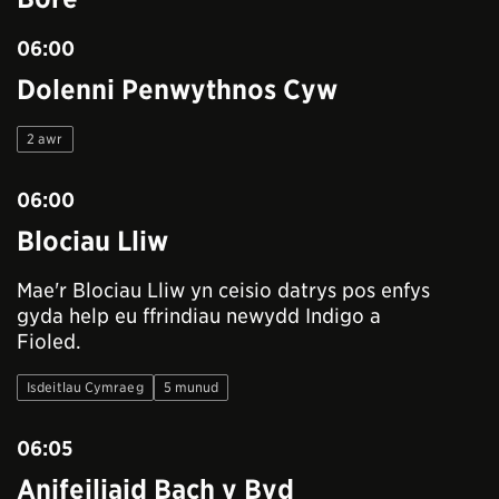
06:00
Dolenni Penwythnos Cyw
2 awr
06:00
Blociau Lliw
Mae'r Blociau Lliw yn ceisio datrys pos enfys
gyda help eu ffrindiau newydd Indigo a
Fioled.
Isdeitlau Cymraeg
5 munud
06:05
Anifeiliaid Bach y Byd