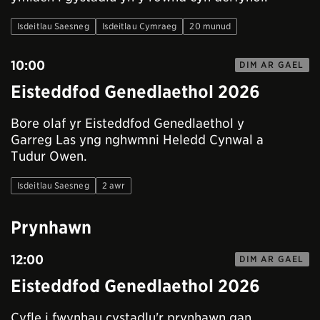
Isdeitlau Saesneg
Isdeitlau Cymraeg
20 munud
10:00
DIM AR GAEL
Eisteddfod Genedlaethol 2026
Bore olaf yr Eisteddfod Genedlaethol y
Garreg Las yng nghwmni Heledd Cynwal a
Tudur Owen.
Isdeitlau Saesneg
2 awr
Prynhawn
12:00
DIM AR GAEL
Eisteddfod Genedlaethol 2026
Cyfle i fwynhau cystadlu'r prynhawn gan