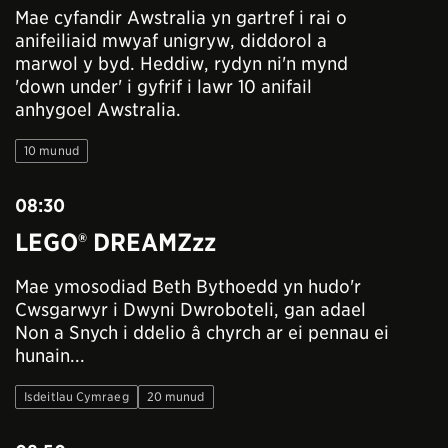
Mae cyfandir Awstralia yn gartref i rai o
anifeiliaid mwyaf unigryw, diddorol a
marwol y byd. Heddiw, rydyn ni'n mynd
'down under' i gyfrif i lawr 10 anifail
anhygoel Awstralia.
10 munud
08:30
LEGO® DREAMZzz
Mae ymosodiad Beth Bythoedd yn hudo'r
Cwsgarwyr i Dwyni Dwroboteli, gan adael
Non a Snych i ddelio â chyrch ar ei pennau ei
hunain...
Isdeitlau Cymraeg
20 munud