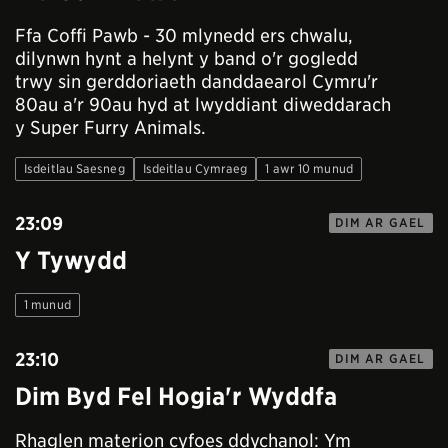
Ffa Coffi Pawb - 30 mlynedd ers chwalu,
dilynwn hynt a helynt y band o'r gogledd
trwy sin gerddoriaeth danddaearol Cymru'r
80au a'r 90au hyd at lwyddiant diweddarach
y Super Furry Animals.
Isdeitlau Saesneg
Isdeitlau Cymraeg
1 awr 10 munud
23:09
DIM AR GAEL
Y Tywydd
1 munud
23:10
DIM AR GAEL
Dim Byd Fel Hogia'r Wyddfa
Rhaglen materion cyfoes ddychanol: Ym