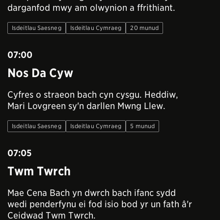
darganfod mwy am olwynion a ffrithiant.
Isdeitlau Saesneg
Isdeitlau Cymraeg
20 munud
07:00
Nos Da Cyw
Cyfres o straeon bach cyn cysgu. Heddiw,
Mari Lovgreen sy'n darllen Mwng Llew.
Isdeitlau Saesneg
Isdeitlau Cymraeg
5 munud
07:05
Twm Twrch
Mae Cena Bach yn dwrch bach ifanc sydd
wedi penderfynu ei fod isio bod yr un fath â'r
Ceidwad Twm Twrch.