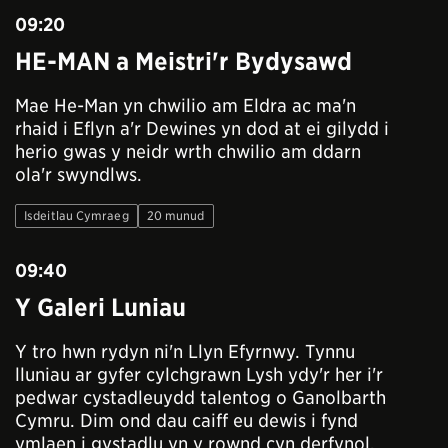
09:20
HE-MAN a Meistri'r Bydysawd
Mae He-Man yn chwilio am Eldra ac ma'n
rhaid i Eflyn a'r Dewines yn dod at ei gilydd i
herio gwas y neidr wrth chwilio am ddarn
ola'r swyndlws.
Isdeitlau Cymraeg
20 munud
09:40
Y Galeri Luniau
Y tro hwn rydyn ni'n Llyn Efyrnwy. Tynnu
lluniau ar gyfer cylchgrawn Lysh ydy'r her i'r
pedwar cystadleuydd talentog o Ganolbarth
Cymru. Dim ond dau caiff eu dewis i fynd
ymlaen i gystadlu yn y rownd cyn derfynol.