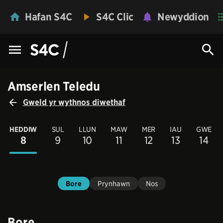
Hafan S4C
S4C Clic
Newyddion
Amserlen Teledu
Gweld yr wythnos diwethaf
HEDDIW
SUL
LLUN
MAW
MER
IAU
GWE
8
9
10
11
12
13
14
Bore
Prynhawn
Nos
Bore