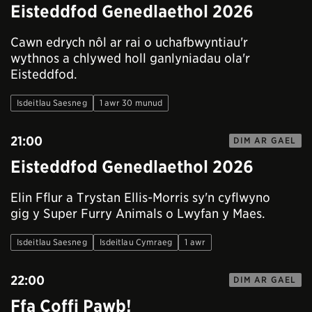
Eisteddfod Genedlaethol 2026
Cawn edrych nôl ar rai o uchafbwyntiau'r
wythnos a chlywed holl ganlyniadau ola'r
Eisteddfod.
Isdeitlau Saesneg
1 awr 30 munud
21:00
DIM AR GAEL
Eisteddfod Genedlaethol 2026
Elin Fflur a Trystan Ellis-Morris sy'n cyflwyno
gig y Super Furry Animals o Lwyfan y Maes.
Isdeitlau Saesneg
Isdeitlau Cymraeg
1 awr
22:00
DIM AR GAEL
Ffa Coffi Pawb!