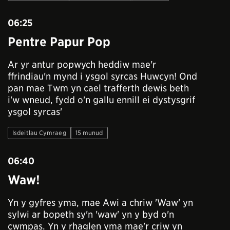
06:25
Pentre Papur Pop
Ar yr antur popwych heddiw mae'r
ffrindiau'n mynd i ysgol syrcas Huwcyn! Ond
pan mae Twm yn cael trafferth dewis beth
i'w wneud, fydd o'n gallu ennill ei dystysgrif
ysgol syrcas'
Isdeitlau Cymraeg
15 munud
06:40
Waw!
Yn y gyfres yma, mae Awi a chriw 'Waw' yn
sylwi ar bopeth sy'n 'waw' yn y byd o'n
cwmpas. Yn y rhaglen yma mae'r criw yn