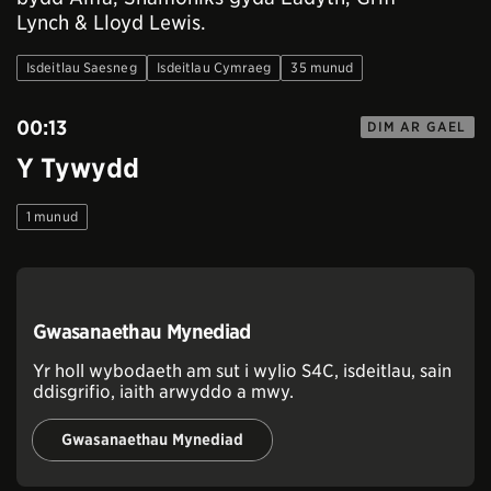
Lynch & Lloyd Lewis.
Isdeitlau Saesneg
Isdeitlau Cymraeg
35 munud
00:13
DIM AR GAEL
Y Tywydd
1 munud
Gwasanaethau Mynediad
Yr holl wybodaeth am sut i wylio S4C, isdeitlau, sain
ddisgrifio, iaith arwyddo a mwy.
Gwasanaethau Mynediad