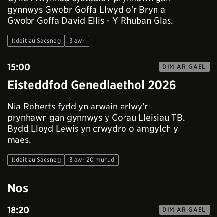
gynnwys Gwobr Goffa Llwyd o'r Bryn a
Gwobr Goffa David Ellis - Y Rhuban Glas.
Isdeitlau Saesneg
3 awr
15:00
DIM AR GAEL
Eisteddfod Genedlaethol 2026
Nia Roberts fydd yn arwain arlwy'r
prynhawn gan gynnwys y Corau Lleisiau TB.
Bydd Lloyd Lewis yn crwydro o amgylch y
maes.
Isdeitlau Saesneg
3 awr 20 munud
Nos
18:20
DIM AR GAEL