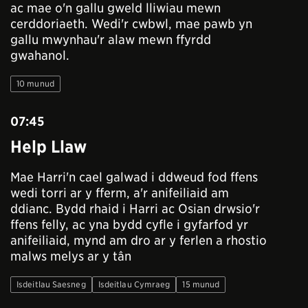
ac mae o'n gallu gweld lliwiau mewn
cerddoriaeth. Wedi'r cwbwl, mae pawb yn
gallu mwynhau'r alaw mewn ffyrdd
gwahanol.
10 munud
07:45
Help Llaw
Mae Harri'n cael galwad i ddweud fod ffens
wedi torri ar y fferm, a'r anifeiliaid am
ddianc. Bydd rhaid i Harri ac Osian drwsio'r
ffens felly, ac yna bydd cyfle i gyfarfod yr
anifeiliaid, mynd am dro ar y ferlen a rhostio
malws melys ar y tân
Isdeitlau Saesneg
Isdeitlau Cymraeg
15 munud