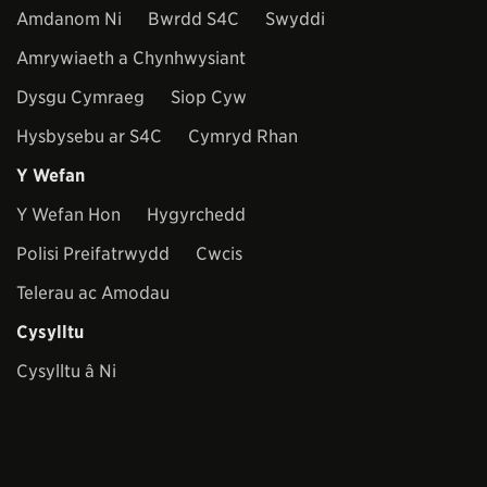
Amdanom Ni
Bwrdd S4C
Swyddi
Amrywiaeth a Chynhwysiant
Dysgu Cymraeg
Siop Cyw
Hysbysebu ar S4C
Cymryd Rhan
Y Wefan
Y Wefan Hon
Hygyrchedd
Polisi Preifatrwydd
Cwcis
Telerau ac Amodau
Cysylltu
Cysylltu â Ni