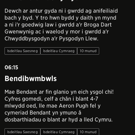
Dewch ar antur gyda ni i gwrdd ag anifeiliaid
bach y byd. Y tro hwn bydd y daith yn mynd
a ni i'r goedwig law i gwrdd a'r Broga Dart
Gwenwynig ac i waelod y mor i gwrdd a'r
Chwyddbysgodyn a'r Pysgodyn Llew.
Isdeitlau Saesneg
Isdeitlau Cymraeg
10 munud
06:15
Bendibwmbwls
Mae Bendant ar fin glanio yn eich ysgol chi!
Cyfres gomedi, celf a chân i blant 4-7
mlwydd oed, lle mae Aeron Pugh fel y
cymeriad Bendant yn ymuno â
dosbarthiadau o blant ar hyd a lled Cymru.
Isdeitlau Saesneg
Isdeitlau Cymraeg
10 munud