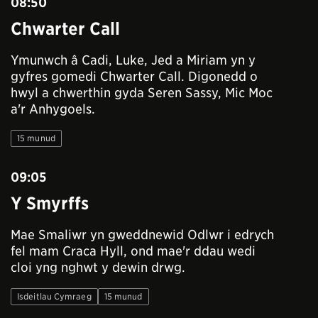
08:50
Chwarter Call
Ymunwch â Cadi, Luke, Jed a Miriam yn y
gyfres gomedi Chwarter Call. Digonedd o
hwyl a chwerthin gyda Seren Sassy, Mic Moc
a'r Anhygoels.
15 munud
09:05
Y Smyrffs
Mae Smaliwr yn gweddnewid Odlwr i edrych
fel mam Craca Hyll, ond mae'r ddau wedi
cloi yng nghwt y dewin drwg.
Isdeitlau Cymraeg
15 munud