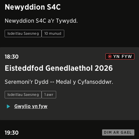
Newyddion S4C
Newyddion S4C a'r Tywydd.
Isdeitlau Saesneg
10 munud
18:30
YN FYW
Eisteddfod Genedlaethol 2026
Seremoni'r Dydd -- Medal y Cyfansoddwr.
Isdeitlau Saesneg
1 awr
Gwylio yn fyw
19:30
DIM AR GAEL