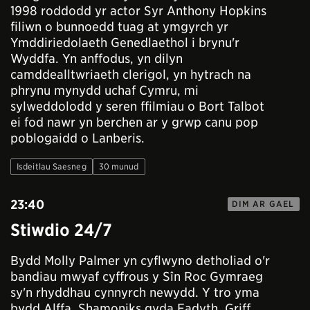
1998 roddodd yr actor Syr Anthony Hopkins
filiwn o bunnoedd tuag at ymgyrch yr
Ymddiriedolaeth Genedlaethol i brynu'r
Wyddfa. Yn anffodus, yn dilyn
camddealltwriaeth clerigol, yn hytrach na
phrynu mynydd uchaf Cymru, mi
sylweddolodd y seren ffilmiau o Bort Talbot
ei fod nawr yn berchen ar y grwp canu pop
poblogaidd o Lanberis.
Isdeitlau Saesneg
30 munud
23:40
DIM AR GAEL
Stiwdio 24/7
Bydd Molly Palmer yn cyflwyno detholiad o'r
bandiau mwyaf cyffrous y Sîn Roc Gymraeg
sy'n rhyddhau cynnyrch newydd. Y tro yma
bydd Alffa, Shamoniks gyda Eadyth, Griff