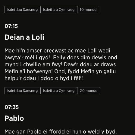
Isdeitlau Saesneg
Isdeitlau Cymraeg
10 munud
07:15
Deian a Loli
Mae hi'n amser brecwast ac mae Loli wedi
bwyta'r mêl i gyd! Felly does dim dewis ond
mynd i chwilio am fwy! Daw'r ddau ar draws
Mefin a'i hofwenyn! Ond, fydd Mefin yn gallu
helpu'r ddau i ddod o hyd i fêl'!
Isdeitlau Saesneg
Isdeitlau Cymraeg
20 munud
07:35
Pablo
Mae gan Pablo ei ffordd ei hun o weld y byd,