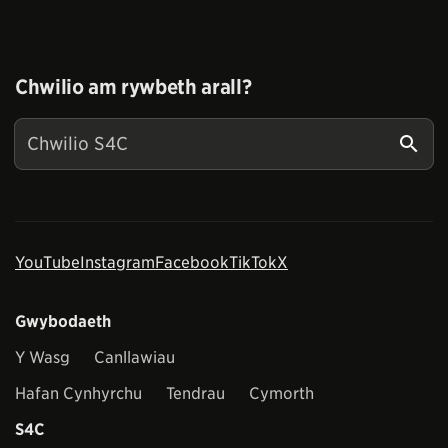
Chwilio am rywbeth arall?
YouTube
Instagram
Facebook
TikTok
X
Gwybodaeth
Y Wasg
Canllawiau
Hafan Cynhyrchu
Tendrau
Cymorth
S4C