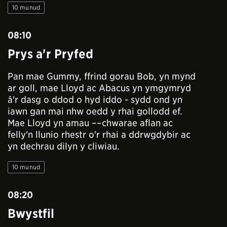
10 munud
08:10
Prys a'r Pryfed
Pan mae Gummy, ffrind gorau Bob, yn mynd
ar goll, mae Lloyd ac Abacus yn ymgymryd
â'r dasg o ddod o hyd iddo - sydd ond yn
iawn gan mai nhw oedd y rhai gollodd ef.
Mae Lloyd yn amau ––chwarae aflan ac
felly'n llunio rhestr o'r rhai a ddrwgdybir ac
yn dechrau dilyn y cliwiau.
10 munud
08:20
Bwystfil