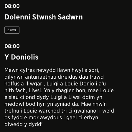
08:00
Dolenni Stwnsh Sadwrn
2 awr
08:00
Y Doniolis
Mewn cyfres newydd llawn hwyl a sbri,
dilynwn anturiaethau direidus dau frawd
hoffus a lliwgar , Luigi a Louie Donioli a'u
nith fach, Liwsi. Yn y rhaglen hon, mae Louie
eisiau ci ond dydy Luigi a Liwsi ddim yn
meddwl bod hyn yn syniad da. Mae nhw'n
trefnu i Louie warchod tri ci gwahanol i weld
os fydd e mor awyddus i gael ci erbyn
diwedd y dydd'