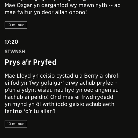
Mae Osgar yn darganfod wy mewn nyth -- ac
mae fwltur yn deor allan ohono!
10 munud
17:20
STWNSH
Prys a'r Pryfed
Mae Lloyd yn ceisio cystadlu â Berry a phrofi
ei fod yn 'fwy gofalgar' drwy achub pryfed -
p'un a ydynt eisiau neu hyd yn oed angen eu
hachub ai peidio! Ond mae ei frwdfrydedd
yn mynd yn ôl wrth iddo geisio achubiaeth
fentrus 'o'r tu allan'!
10 munud