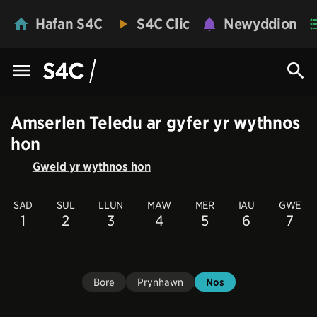
Hafan S4C
S4C Clic
Newyddion
Amserlen Teledu ar gyfer yr wythnos
hon
Gweld yr wythnos hon
SAD
SUL
LLUN
MAW
MER
IAU
GWE
1
2
3
4
5
6
7
Bore
Prynhawn
Nos