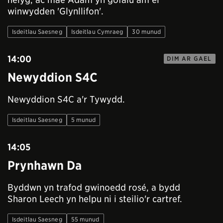
winwydden 'Glynllifon'.
Isdeitlau Saesneg
Isdeitlau Cymraeg
30 munud
14:00
DIM AR GAEL
Newyddion S4C
Newyddion S4C a'r Tywydd.
Isdeitlau Saesneg
5 munud
14:05
Prynhawn Da
Byddwn yn trafod gwinoedd rosé, a bydd
Sharon Leech yn helpu ni i steilio'r cartref.
Isdeitlau Saesneg
55 munud