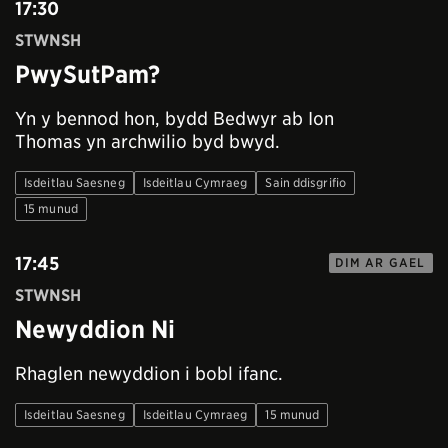
17:30
STWNSH
PwySutPam?
Yn y bennod hon, bydd Bedwyr ab Ion
Thomas yn archwilio byd bwyd.
Isdeitlau Saesneg
Isdeitlau Cymraeg
Sain ddisgrifio
15 munud
17:45
DIM AR GAEL
STWNSH
Newyddion Ni
Rhaglen newyddion i bobl ifanc.
Isdeitlau Saesneg
Isdeitlau Cymraeg
15 munud