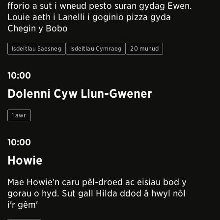
fforio a sut i wneud pesto suran gydag Ewen.
Louie aeth i Lanelli i goginio pizza gyda
Chegin y Bobo
Isdeitlau Saesneg
Isdeitlau Cymraeg
20 munud
10:00
Dolenni Cyw Llun-Gwener
1 awr
10:00
Howie
Mae Howie'n caru pêl-droed ac eisiau bod y
gorau o hyd. Sut gall Hilda ddod â hwyl nôl
i'r gêm'