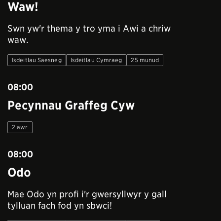
Waw!
Swn yw'r thema y tro yma i Awi a chriw
waw.
Isdeitlau Saesneg
Isdeitlau Cymraeg
25 munud
08:00
Pecynnau Graffeg Cyw
2 awr
08:00
Odo
Mae Odo yn profi i'r gwersyllwyr y gall
tylluan fach fod yn sbwci!