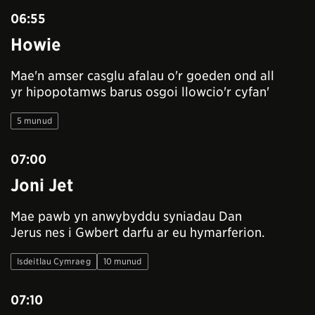
06:55
Howie
Mae'n amser casglu afalau o'r goeden ond all
yr hipopotamws barus osgoi llowcio'r cyfan'
5 munud
07:00
Joni Jet
Mae pawb yn anwybyddu syniadau Dan
Jerus nes i Gwbert darfu ar eu hymarferion.
Isdeitlau Cymraeg
10 munud
07:10