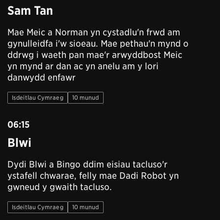
Sam Tan
Mae Meic a Norman yn cystadlu'n frwd am
gynulleidfa i'w sioeau. Mae pethau'n mynd o
ddrwg i waeth pan mae'r arwyddbost Meic
yn mynd ar dan ac yn anelu am y lori
danwydd enfawr
Isdeitlau Cymraeg
10 munud
06:15
Blwi
Dydi Blwi a Bingo ddim eisiau tacluso'r
ystafell chwarae, felly mae Dadi Robot yn
gwneud y gwaith tacluso.
Isdeitlau Cymraeg
10 munud