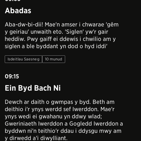
Abadas
Aba-dw-bi-dii! Mae'n amser i chwarae 'gêm
y geiriau' unwaith eto. 'Siglen' yw'r gair
heddiw. Pwy gaiff ei ddewis i chwilio am y
siglen a ble byddant yn dod o hyd iddi'
Isdeitlau Saesneg
10 munud
09:15
Ein Byd Bach Ni
Dewch ar daith o gwmpas y byd. Beth am
deithio i'r ynys werdd sef Iwerddon. Mae'r
ynys wedi ei gwahanu yn ddwy wlad;
Gweriniaeth Iwerddon a Gogledd Iwerddon a
byddwn ni'n teithio'r ddau i ddysgu mwy am
y dirwedd a'i diwylliant.