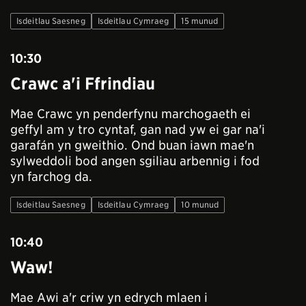
Isdeitlau Saesneg
Isdeitlau Cymraeg
15 munud
10:30
Crawc a'i Ffrindiau
Mae Crawc yn penderfynu marchogaeth ei
geffyl am y tro cyntaf, gan nad yw ei gar na'i
garafán yn gweithio. Ond buan iawn mae'n
sylweddoli bod angen sgiliau arbennig i fod
yn farchog da.
Isdeitlau Saesneg
Isdeitlau Cymraeg
10 munud
10:40
Waw!
Mae Awi a'r criw yn edrych mlaen i