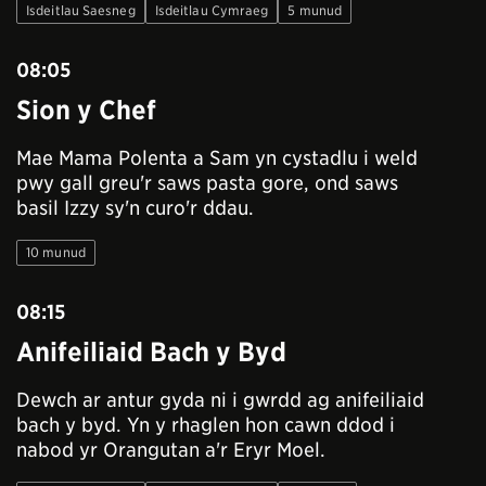
Isdeitlau Saesneg
Isdeitlau Cymraeg
5 munud
08:05
Sion y Chef
Mae Mama Polenta a Sam yn cystadlu i weld
pwy gall greu'r saws pasta gore, ond saws
basil Izzy sy'n curo'r ddau.
10 munud
08:15
Anifeiliaid Bach y Byd
Dewch ar antur gyda ni i gwrdd ag anifeiliaid
bach y byd. Yn y rhaglen hon cawn ddod i
nabod yr Orangutan a'r Eryr Moel.