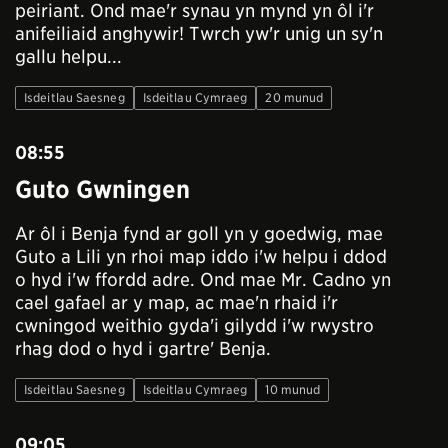
peiriant. Ond mae'r synau yn mynd yn ôl i'r
anifeiliaid anghywir! Twrch yw'r unig un sy'n
gallu helpu...
Isdeitlau Saesneg
Isdeitlau Cymraeg
20 munud
08:55
Guto Gwningen
Ar ôl i Benja fynd ar goll yn y goedwig, mae
Guto a Lili yn rhoi map iddo i'w helpu i ddod
o hyd i'w ffordd adre. Ond mae Mr. Cadno yn
cael gafael ar y map, ac mae'n rhaid i'r
cwningod weithio gyda'i gilydd i'w rwystro
rhag dod o hyd i gartre' Benja.
Isdeitlau Saesneg
Isdeitlau Cymraeg
10 munud
09:05