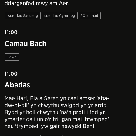
ddarganfod mwy am Aer.
Isdeitlau Saesneg
Isdeitlau Cymraeg
20 munud
11:00
Camau Bach
1 awr
11:00
Abadas
Mae Hari, Ela a Seren yn cael amser 'aba-
dw-bi-dii' yn chwythu swigod yn yr ardd.
Bydd yr holl chwythu 'na'n profi i fod yn
ymarfer da i un o'r tri, gan mai 'trwmped'
neu 'trymped' yw gair newydd Ben!