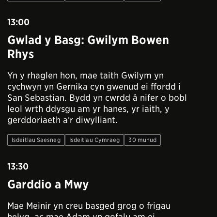
13:00
Gwlad y Basg: Gwilym Bowen
Rhys
Yn y rhaglen hon, mae taith Gwilym yn
cychwyn yn Gernika cyn gwenud ei ffordd i
San Sebastian. Bydd yn cwrdd â nifer o bobl
leol wrth ddysgu am yr hanes, yr iaith, y
gerddoriaeth a'r diwylliant.
Isdeitlau Saesneg
Isdeitlau Cymraeg
30 munud
13:30
Garddio a Mwy
Mae Meinir yn creu basged grog o frigau
helyg, ac mae Adam yn gofalu am ei