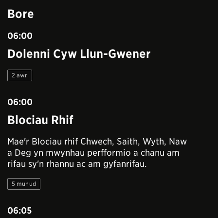
Bore
06:00
Dolenni Cyw Llun-Gwener
2 awr
06:00
Blociau Rhif
Mae'r Blociau rhif Chwech, Saith, Wyth, Naw
a Deg yn mwynhau perfformio a chanu am
rifau sy'n rhannu ac am gyfanrifau.
5 munud
06:05