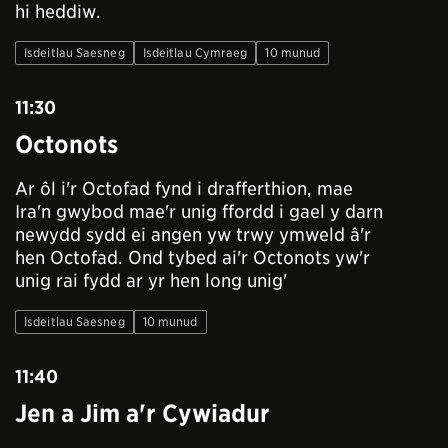
hi heddiw.
Isdeitlau Saesneg
Isdeitlau Cymraeg
10 munud
11:30
Octonots
Ar ôl i'r Octofad fynd i drafferthion, mae
Ira'n gwybod mae'r unig ffordd i gael y darn
newydd sydd ei angen yw trwy ymweld â'r
hen Octofad. Ond tybed ai'r Octonots yw'r
unig rai fydd ar yr hen long unig'
Isdeitlau Saesneg
10 munud
11:40
Jen a Jim a'r Cywiadur