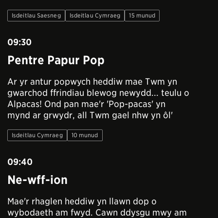
Isdeitlau Saesneg
Isdeitlau Cymraeg
15 munud
09:30
Pentre Papur Pop
Ar yr antur popwych heddiw mae Twm yn
gwarchod ffrindiau blewog newydd... teulu o
Alpacas! Ond pan mae'r 'Pop-pacas' yn
mynd ar grwydr, all Twm gael nhw yn ôl'
Isdeitlau Cymraeg
10 munud
09:40
Ne-wff-ion
Mae'r rhaglen heddiw yn llawn dop o
wybodaeth am fwyd. Cawn ddysgu mwy am