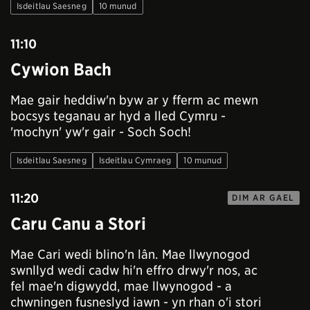
Isdeitlau Saesneg
10 munud
11:10
Cywion Bach
Mae gair heddiw'n byw ar y fferm ac mewn
bocsys teganau ar hyd a lled Cymru -
'mochyn' yw'r gair - Soch Soch!
Isdeitlau Saesneg
Isdeitlau Cymraeg
10 munud
11:20
DIM AR GAEL
Caru Canu a Stori
Mae Cari wedi blino'n lân. Mae llwynogod
swnllyd wedi cadw hi'n effro drwy'r nos, ac
fel mae'n digwydd, mae llwynogod - a
chwningen fusneslyd iawn - yn rhan o'i stori