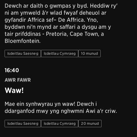
Dewch ar daith o gwmpas y byd. Heddiw ry'
ni am ymweld â'r wlad fwyaf deheuol ar
gyfandir Affrica sef– De Affrica. Yno,
byddwn ni'n mynd ar saffari a dysgu am y
tair prifddinas - Pretoria, Cape Town, a
Bloemfontein.
Isdeitlau Saesneg
Isdeitlau Cymraeg
10 munud
16:40
AWR FAWR
Waw!
Mae ein synhwyrau yn waw! Dewch i
ddarganfod mwy yng nghwmni Awi a'r criw.
Isdeitlau Saesneg
Isdeitlau Cymraeg
20 munud