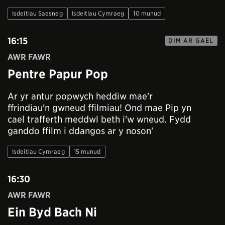
Isdeitlau Saesneg
Isdeitlau Cymraeg
10 munud
16:15
DIM AR GAEL
AWR FAWR
Pentre Papur Pop
Ar yr antur popwych heddiw mae'r
ffrindiau'n gwneud ffilmiau! Ond mae Pip yn
cael trafferth meddwl beth i'w wneud. Fydd
ganddo ffilm i ddangos ar y noson'
Isdeitlau Cymraeg
15 munud
16:30
AWR FAWR
Ein Byd Bach Ni