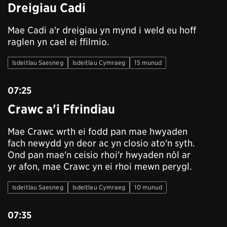
Dreigiau Cadi
Mae Cadi a'r dreigiau yn mynd i weld eu hoff
raglen yn cael ei ffilmio.
Isdeitlau Saesneg
Isdeitlau Cymraeg
15 munud
07:25
Crawc a'i Ffrindiau
Mae Crawc wrth ei fodd pan mae hwyaden
fach newydd yn deor ac yn closio ato'n syth.
Ond pan mae'n ceisio rhoi'r hwyaden nôl ar
yr afon, mae Crawc yn ei rhoi mewn perygl.
Isdeitlau Saesneg
Isdeitlau Cymraeg
10 munud
07:35