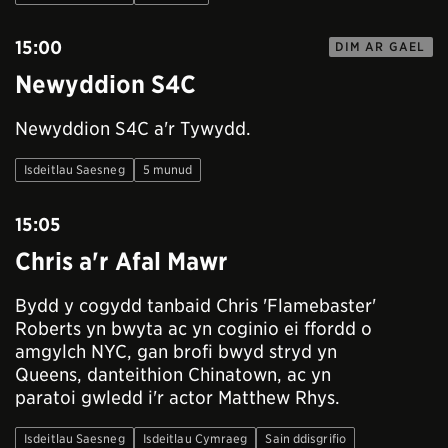
15:00
DIM AR GAEL
Newyddion S4C
Newyddion S4C a'r Tywydd.
Isdeitlau Saesneg
5 munud
15:05
Chris a'r Afal Mawr
Bydd y cogydd tanbaid Chris 'Flamebaster'
Roberts yn bwyta ac yn coginio ei ffordd o
amgylch NYC, gan brofi bwyd stryd yn
Queens, danteithion Chinatown, ac yn
paratoi gwledd i'r actor Matthew Rhys.
Isdeitlau Saesneg
Isdeitlau Cymraeg
Sain ddisgrifio