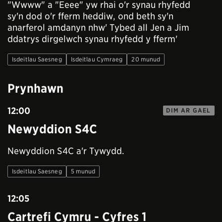
"Wwww" a "Eeee" yw rhai o'r synau rhyfedd
sy'n dod o'r fferm heddiw, ond beth sy'n
anarferol amdanyn nhw' Tybed all Jen a Jim
ddatrys dirgelwch synau rhyfedd y fferm'
Isdeitlau Saesneg
Isdeitlau Cymraeg
20 munud
Prynhawn
12:00
DIM AR GAEL
Newyddion S4C
Newyddion S4C a'r Tywydd.
Isdeitlau Saesneg
5 munud
12:05
Cartrefi Cymru - Cyfres 1