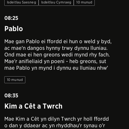
Isdeitlau Saesneg
Isdeitlau Cymraeg
10 munud
08:25
Pablo
Mae gan Pablo ei ffordd ei hun o weld y byd,
ac mae'n dangos hynny trwy dynnu lluniau.
Ond mae ei hen greons wedi mynd rhy fach.
Mae'r anifieliaid yn poeni - heb greons, sut
mae Pablo yn mynd i dynnu eu lluniau nhw'
10 munud
08:35
Kim a Cêt a Twrch
Mae Kim a Cêt yn dilyn Twrch yr holl ffordd
o dan y ddaear ac yn rhyddhau'r synau o'r