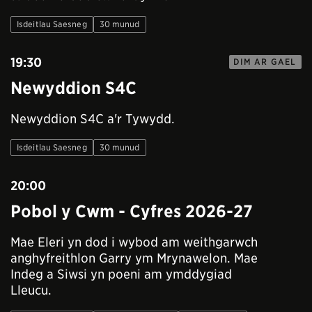
Isdeitlau Saesneg
30 munud
19:30
DIM AR GAEL
Newyddion S4C
Newyddion S4C a'r Tywydd.
Isdeitlau Saesneg
30 munud
20:00
Pobol y Cwm - Cyfres 2026-27
Mae Eleri yn dod i wybod am weithgarwch
anghyfreithlon Garry ym Mrynawelon. Mae
Indeg a Siwsi yn poeni am ymddygiad
Lleucu.