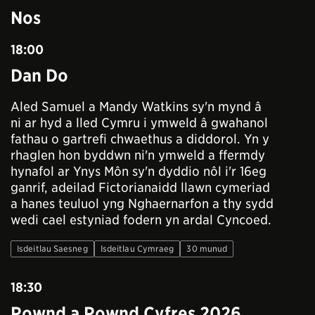
Nos
18:00
Dan Do
Aled Samuel a Mandy Watkins sy'n mynd â
ni ar hyd a lled Cymru i ymweld â gwahanol
fathau o gartrefi chwaethus a diddorol. Yn y
rhaglen hon byddwn ni'n ymweld a ffermdy
hynafol ar Ynys Môn sy'n dyddio nôl i'r 16eg
ganrif, adeilad Fictorianaidd llawn cymeriad
a hanes teuluol yng Nghaernarfon a thy sydd
wedi cael estyniad fodern yn ardal Cyncoed.
Isdeitlau Saesneg
Isdeitlau Cymraeg
30 munud
18:30
Rownd a Rownd Cyfres 2026