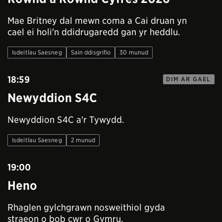
Mae Britney dal mewn coma a Cai druan yn
cael ei holi'n ddidrugaredd gan yr heddlu.
Isdeitlau Saesneg
Sain ddisgrifio
30 munud
18:59
DIM AR GAEL
Newyddion S4C
Newyddion S4C a'r Tywydd.
Isdeitlau Saesneg
2 munud
19:00
Heno
Rhaglen gylchgrawn nosweithiol gyda
straeon o bob cwr o Gymru.