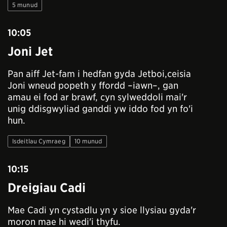
5 munud
10:05
Joni Jet
Pan aiff Jet-fam i hedfan gyda Jetboi,ceisia
Joni wneud popeth y ffordd –iawn–, gan
amau ei fod ar brawf, cyn sylweddoli mai'r
unig ddisgwyliad ganddi yw iddo fod yn fo'i
hun.
Isdeitlau Cymraeg
10 munud
10:15
Dreigiau Cadi
Mae Cadi yn cystadlu yn y sioe llysiau gyda'r
moron mae hi wedi'i thyfu.