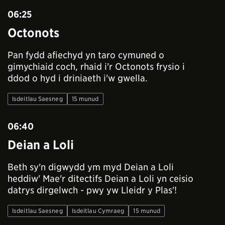
06:25
Octonots
Pan fydd afiechyd yn taro cymuned o
gimychiaid coch, rhaid i'r Octonots frysio i
ddod o hyd i driniaeth i'w gwella.
Isdeitlau Saesneg
15 munud
06:40
Deian a Loli
Beth sy'n digwydd ym myd Deian a Loli
heddiw' Mae'r ditectifs Deian a Loli yn ceisio
datrys dirgelwch - pwy yw Lleidr y Plas'!
Isdeitlau Saesneg
Isdeitlau Cymraeg
15 munud