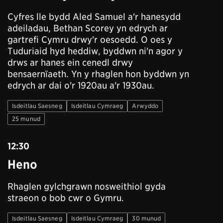
Cyfres lle bydd Aled Samuel a'r hanesydd
adeiladau, Bethan Scorey yn edrych ar
gartrefi Cymru drwy'r oesoedd. O oes y
Tuduriaid hyd heddiw, byddwn ni'n agor y
drws ar hanes ein cenedl drwy
bensaernïaeth. Yn y rhaglen hon byddwn yn
edrych ar dai o'r 1920au a'r 1930au.
Isdeitlau Saesneg
Isdeitlau Cymraeg
Arwyddo
25 munud
12:30
Heno
Rhaglen gylchgrawn nosweithiol gyda
straeon o bob cwr o Gymru.
Isdeitlau Saesneg
Isdeitlau Cymraeg
30 munud