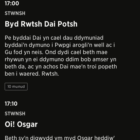
17:00
STWNSH
Byd Rwtsh Dai Potsh
Pe byddai Dai yn cael dau ddymuniad
byddai'n dymuno i Pwpgi arogli'n well ac i
Gu fod yn neis. Ond dydi cael beth mae
rhywun yn ei ddymuno ddim bob amser yn
beth da, ac yn achos Dai mae'n troi popeth
ben i waered. Rwtsh.
10 munud
17:10
STWNSH
Oi! Osgar
Beth sy'n digwydd ym myd Osgar heddiw'