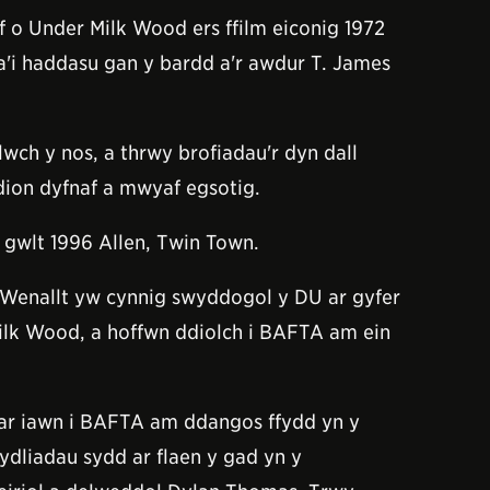
f o Under Milk Wood ers ffilm eiconig 1972
a'i haddasu gan y bardd a'r awdur T. James
wch y nos, a thrwy brofiadau'r dyn dall
dion dyfnaf a mwyaf egsotig.
 gwlt 1996 Allen, Twin Town.
y Wenallt yw cynnig swyddogol y DU ar gyfer
Milk Wood, a hoffwn ddiolch i BAFTA am ein
ar iawn i BAFTA am ddangos ffydd yn y
dliadau sydd ar flaen y gad yn y