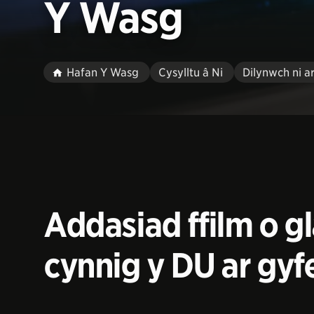
Y Wasg
Hafan Y Wasg
Cysylltu â Ni
Dilynwch ni a
Addasiad ffilm o g
cynnig y DU ar gyf