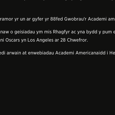
 dramor yr un ar gyfer yr 88fed Gwobrau'r Academi am
r o naw o geisiadau ym mis Rhagfyr ac yna bydd y pum
ni Oscars yn Los Angeles ar 28 Chwefror.
wedi arwain at enwebiadau Academi Americanaidd i 