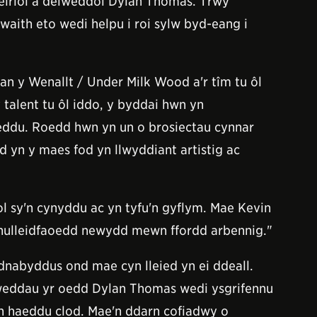
eiriol a delweddol Dylan Thomas. Trwy
aith eto wedi helpu i roi sylw byd-eang i
an y Wenallt / Under Milk Wood a'r tîm tu ôl
talent tu ôl iddo, y byddai hwn yn
eddu. Roedd hwn yn un o brosiectau cynnar
 yn y maes fod yn llwyddiant artistig ac
ol sy'n cynyddu ac yn tyfu'n gyflym. Mae Kevin
gynulleidfaoedd newydd mewn ffordd arbennig."
nabyddus ond mae cyn lleied yn ei ddeall.
elweddau yr oedd Dylan Thomas wedi ysgrifennu
n haeddu clod. Mae'n ddarn cofiadwy o