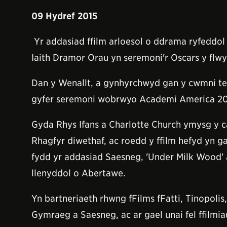
09 Hydref 2015
Yr addasiad ffilm arloesol o ddrama ryfeddol
Iaith Dramor Orau yn seremoni'r Oscars y flw
Dan y Wenallt, a gynhyrchwyd gan y cwmni tel
gyfer seremoni wobrwyo Academi America 20
Gyda Rhys Ifans a Charlotte Church ymysg y ca
Rhagfyr diwethaf, ac roedd y ffilm hefyd yn 
fydd yr addasiad Saesneg, 'Under Milk Wood' 
llenyddol o Abertawe.
Yn bartneriaeth rhwng fFilms fFatti, Tinopoli
Gymraeg a Saesneg, ac ar gael unai fel ffilmi