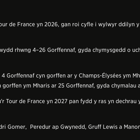
our de France yn 2026, gan roi cyfle i wylwyr ddilyn y
igwydd rhwng 4–26 Gorffennaf, gyda chymysgedd o uc
4 Gorffennaf cyn gorffen ar y Champs-Élysées ym Mhar
 gorffen ym Mharis ar 25 Gorffennaf, gyda chymalau a
'r Tour de France yn 2027 pan fydd y ras yn dechrau
odri Gomer, Peredur ap Gwynedd, Gruff Lewis a Manon