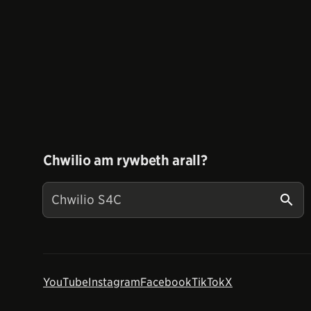
Chwilio am rywbeth arall?
YouTube
Instagram
Facebook
TikTok
X