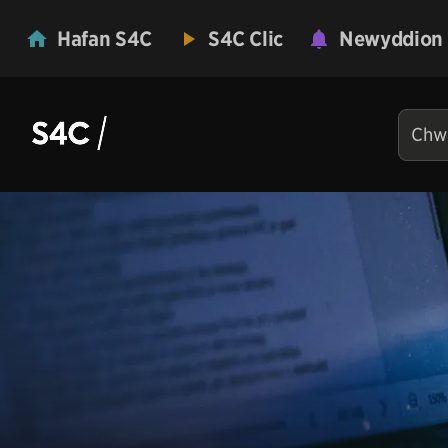
Hafan S4C
S4C Clic
Newyddion