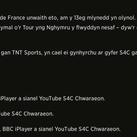
 de France unwaith eto, am y 13eg mlynedd yn olynol.
 cymal o'r Tour yng Nghymru y flwyddyn nesaf – dyw'r 
 gan TNT Sports, yn cael ei gynhyrchu ar gyfer S4C g
C iPlayer a sianel YouTube S4C Chwaraeon.
ouTube S4C Chwaraeon.
c, BBC iPlayer a sianel YouTube S4C Chwaraeon.