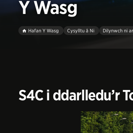
Y Wasg
Hafan Y Wasg
Cysylltu â Ni
Dilynwch ni a
S4C i ddarlledu’r T