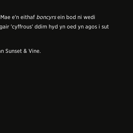
 Mae e'n eithaf
boncyrs
ein bod ni wedi
gair 'cyffrous' ddim hyd yn oed yn agos i sut
an Sunset & Vine.