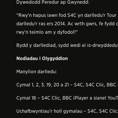
Dywedodd Peredur ap Gwynedd:
“Rwy'n hapus iawn fod S4C yn darlledu'r Tour
darlledu'r ras ers 2014. Ac wrth gwrs, fe fydd
rwy'n teimlo am y dyfodol!"
Bydd y darllediad, sydd wedi ei is-drwyddedu
Nodiadau i Olygyddion
Manylion darlledu:
Cymal 1, 2, 3, 19, 20 a 21 – S4C, S4C Clic, BB
Cymal 18 – S4C Clic, BBC iPlayer a sianel Y
Uchafbwyntiau’r holl gymalau – S4C, S4C Cli