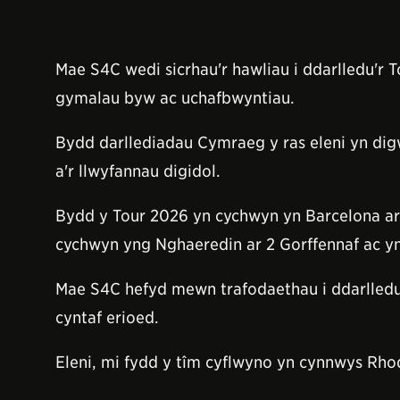
Mae S4C wedi sicrhau'r hawliau i ddarlledu'r T
gymalau byw ac uchafbwyntiau.
Bydd darllediadau Cymraeg y ras eleni yn d
a'r llwyfannau digidol.
Bydd y Tour 2026 yn cychwyn yn Barcelona ar 
cychwyn yng Nghaeredin ar 2 Gorffennaf ac yn
Mae S4C hefyd mewn trafodaethau i ddarlledu
cyntaf erioed.
Eleni, mi fydd y tîm cyflwyno yn cynnwys Rh