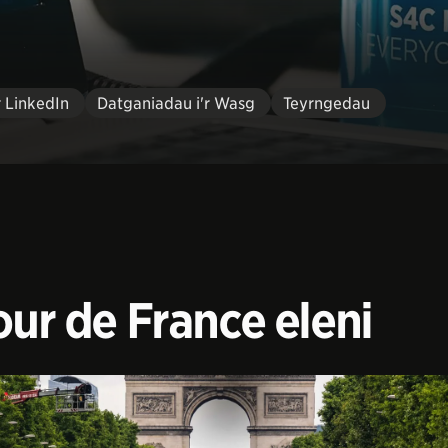
r LinkedIn
Datganiadau i'r Wasg
Teyrngedau
our de France eleni