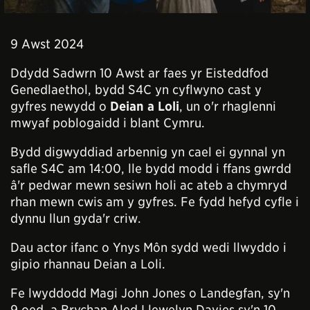
9 Awst 2024
D
dydd Sadwrn 10 Awst ar faes yr Eisteddfod
Genedlaethol, bydd S4C yn cyflwyno cast y
gyfres newydd o
Deian a Loli
, un o'r rhaglenni
mwyaf poblogaidd i blant Cymru.
Bydd digwyddiad arbennig yn cael ei gynnal yn
safle S4C am 14:00, lle bydd modd i ffans gwrdd
â'r pedwar mewn sesiwn holi ac ateb a chymryd
rhan mewn cwis am y gyfres. Fe fydd hefyd cyfle i
dynnu llun gyda'r criw.
Dau actor ifanc o Ynys Môn sydd wedi llwyddo i
gipio rhannau Deian a Loli.
Fe lwyddodd Magi John Jones o Landegfan, sy'n
9 oed, a Brychan Aled Llewelyn Davies sy'n 10