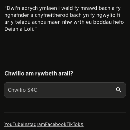
"Dwi'n edrych ymlaen i weld fy mrawd bach a fy
nghefnder a chyfneitherod bach yn fy ngwylio fi
ar y teledu achos maen nhw wrth eu boddau hefo
Deian a Loli."
Chwilio am rywbeth arall?
YouTube
Instagram
Facebook
TikTok
X