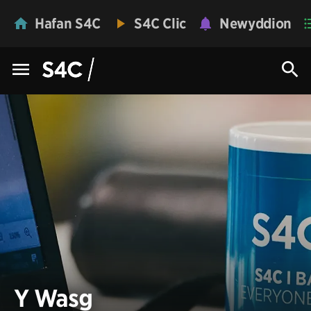
Hafan S4C
S4C Clic
Newyddion
Y Wasg