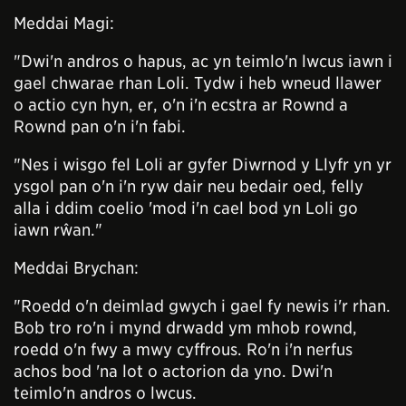
Meddai Magi:
"Dwi'n andros o hapus, ac yn teimlo'n lwcus iawn i
gael chwarae rhan Loli. Tydw i heb wneud llawer
o actio cyn hyn, er, o'n i'n ecstra ar Rownd a
Rownd pan o'n i'n fabi.
"Nes i wisgo fel Loli ar gyfer Diwrnod y Llyfr yn yr
ysgol pan o'n i'n ryw dair neu bedair oed, felly
alla i ddim coelio 'mod i'n cael bod yn Loli go
iawn rŵan."
Meddai Brychan:
"Roedd o'n deimlad gwych i gael fy newis i'r rhan.
Bob tro ro'n i mynd drwadd ym mhob rownd,
roedd o'n fwy a mwy cyffrous. Ro'n i'n nerfus
achos bod 'na lot o actorion da yno. Dwi'n
teimlo'n andros o lwcus.