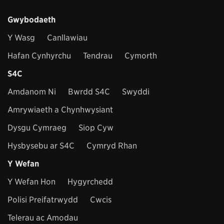
Gwybodaeth
Y Wasg
Canllawiau
Hafan Cynhyrchu
Tendrau
Cymorth
S4C
Amdanom Ni
Bwrdd S4C
Swyddi
Amrywiaeth a Chynhwysiant
Dysgu Cymraeg
Siop Cyw
Hysbysebu ar S4C
Cymryd Rhan
Y Wefan
Y Wefan Hon
Hygyrchedd
Polisi Preifatrwydd
Cwcis
Telerau ac Amodau