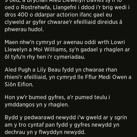
oed o Rostrehwfa, Llangefni i ddod i'r brig wedi i
dros 400 o ddarpar actorion ifanc gael eu
clyweld ar gyfer chwarae'r efeilliaid direidus â
phwerau hudol.
Maen nhw'n cymryd yr awenau oddi wrth Lowri
Llewelyn a Moi Williams, sy'n gadael y rhaglen ar
ôl tyfu'n rhy hen i'r cymeriadau.
Aled Pugh a Lily Beau fydd yn chwarae rhan
rhieni'r efeilliaid, yn cymryd lle Fflur Medi Owen a
Siôn Eifion.
Hon yw'r bumed gyfres, a'r pumed teulu i
ymddangos yn y rhaglen.
Bydd y pedwarawd newydd i'w gweld ar y sgrin
am y tro cyntaf pan fydd y gyfres newydd yn
dechrau yn y flwyddyn newydd.