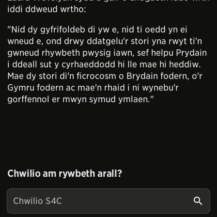
iddi ddweud wrtho:
"Nid dy gyfrifoldeb di yw e, nid ti oedd yn ei
wneud e, ond drwy ddatgelu'r stori yna rwyt ti'n
gwneud rhywbeth pwysig iawn, sef helpu Prydain
i ddeall sut y cyrhaeddodd hi lle mae hi heddiw.
Mae dy stori di'n ficrocosm o Brydain fodern, o'r
Gymru fodern ac mae'n rhaid i ni wynebu'r
gorffennol er mwyn symud ymlaen."
Chwilio am rywbeth arall?