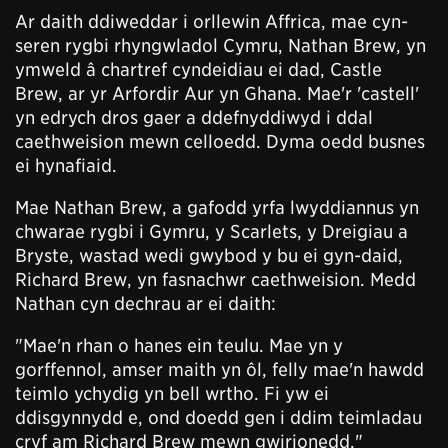
Ar daith ddiweddar i orllewin Affrica, mae cyn-
seren rygbi rhyngwladol Cymru, Nathan Brew, yn
ymweld â chartref cyndeidiau ei dad, Castle
Brew, ar yr Arfordir Aur yn Ghana. Mae'r 'castell'
yn edrych dros gaer a ddefnyddiwyd i ddal
caethweision mewn celloedd. Dyma oedd busnes
ei hynafiaid.
Mae Nathan Brew, a gafodd yrfa lwyddiannus yn
chwarae rygbi i Gymru, y Scarlets, y Dreigiau a
Bryste, wastad wedi gwybod y bu ei gyn-daid,
Richard Brew, yn fasnachwr caethweision. Medd
Nathan cyn dechrau ar ei daith:
"Mae'n rhan o hanes ein teulu. Mae yn y
gorffennol, amser maith yn ôl, felly mae'n hawdd
teimlo ychydig yn bell wrtho. Fi yw ei
ddisgynnydd e, ond doedd gen i ddim teimladau
cryf am Richard Brew mewn gwirionedd."