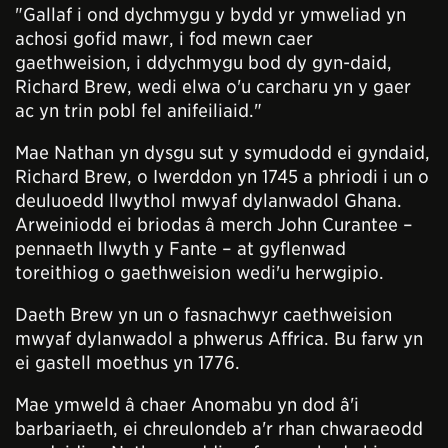
"Gallaf i ond dychmygu y bydd yr ymweliad yn
achosi gofid mawr, i fod mewn caer
gaethweision, i ddychmygu bod dy gyn-daid,
Richard Brew, wedi elwa o'u carcharu yn y gaer
ac yn trin pobl fel anifeiliaid."
Mae Nathan yn dysgu sut y symudodd ei gyndaid,
Richard Brew, o Iwerddon yn 1745 a phriodi i un o
deuluoedd llwythol mwyaf dylanwadol Ghana.
Arweiniodd ei briodas â merch John Curantee –
pennaeth llwyth y Fante – at gyflenwad
toreithiog o gaethweision wedi'u herwgipio.
Daeth Brew yn un o fasnachwyr caethweision
mwyaf dylanwadol a phwerus Affrica. Bu farw yn
ei gastell moethus yn 1776.
Mae ymweld â chaer Anomabu yn dod â'i
barbariaeth, ei chreulondeb a'r rhan chwaraeodd