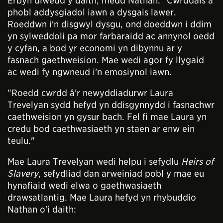
Erbyn diwedd y daith, medd Nathan: "Cwrddais â
phobl addysgiadol iawn a dysgais lawer.
Roeddwn i'n disgwyl dysgu, ond doeddwn i ddim
yn sylweddoli pa mor farbaraidd ac annynol oedd
y cyfan, a bod yr economi yn dibynnu ar y
fasnach gaethweision. Mae wedi agor fy llygaid
ac wedi fy ngwneud i'n emosiynol iawn.
"Roedd cwrdd â'r newyddiadurwr Laura
Trevelyan sydd hefyd yn ddisgynnydd i fasnachwr
caethweision yn gysur bach. Fel fi mae Laura yn
credu bod caethwasiaeth yn staen ar enw ein
teulu."
Mae Laura Trevelyan wedi helpu i sefydlu
Heirs of
Slavery
, sefydliad dan arweiniad pobl y mae eu
hynafiaid wedi elwa o gaethwasiaeth
drawsatlantig. Mae Laura hefyd yn rhybuddio
Nathan o'i daith: