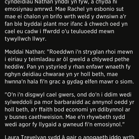
cyndeidiau Nathan ynddi yn fyw, a chyda hi
emosiynau amrwd. Mae Rachel yn esbonio sut
mae ei chalon yn brifo wrth weld y dwnsiwn a'r
fan ble byddai plant mor ifanc â chwech oed yn
cael eu cadw i ffwrdd o'u teuluoedd mewn
tywyllwch llwyr.
Meddai Nathan: "Roeddwn i'n stryglan rhoi mewn
i eiriau y teimladau ar ôl gweld a chlywed pethe
heddiw. Pan yn ystyried y rhan enfawr wnaeth fy
nghyn deidiau chwarae yn yr holl beth, mae
hwnna'n hala fi'n grac a gydag elfen mawr o siom.
"O'n i'n disgwyl cael gwers, ond do'n i ddim wedi
sylweddoli pa mor barbaraidd ac annynol oedd yr
holl beth, a'r ffaith bod economi yn ddibynnol ar
y busnes caethweision. Mae e'n rhywbeth sydd
wedi agor fy llygaid a gwneud fi'n emosiynol."
Laura Trevelyan sydd â gair o anogaeth iddo wrth