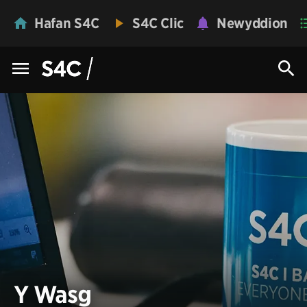
Hafan S4C
S4C Clic
Newyddion
Y Wasg