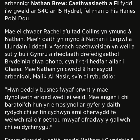
arbennig:
Nathan Brew: Caethwasiaeth a Fi
fydd
i'w gweld ar S4C ar 15 Hydref, fel rhan o Fis Hanes
Pobl Ddu.
Mae ei chwaer Rachel a'u tad Collins yn ymuno â
Nathan. Mae'r daith yn mynd â Nathan i Lerpwl a
Llundain i ddeall y fasnach gaethweision yn well a
sut y bu i Gymru a rheolaeth drefedigaethol
Brydeinig elwa ohono, cyn i'r tri hedfan allan i
Ghana. Mae Nathan yn cwrdd â hanesydd
arbenigol, Malik Al Nasir, sy'n ei rybuddio:
"Hwn oedd y busnes fwyaf brwnt y mae
dynoliaeth erioed wedi ei weld. Mae angen i chi
baratoi'ch hun yn emosiynol ar gyfer y daith
rydych chi ar fin cychwyn arni oherwydd fe
welwch rai o'r pethau mwyaf ofnadwy y gallwch
chi eu dychmygu."