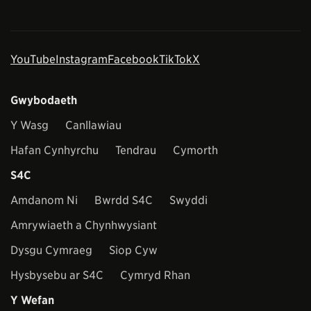
YouTube
Instagram
Facebook
TikTok
X
Gwybodaeth
Y Wasg
Canllawiau
Hafan Cynhyrchu
Tendrau
Cymorth
S4C
Amdanom Ni
Bwrdd S4C
Swyddi
Amrywiaeth a Chynhwysiant
Dysgu Cymraeg
Siop Cyw
Hysbysebu ar S4C
Cymryd Rhan
Y Wefan