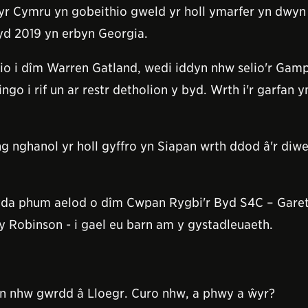
wyr Cymru yn gobeithio gweld yr holl ymarfer yn dwyn
d 2019 yn erbyn Georgia.
fio i dîm Warren Gatland, wedi iddyn nhw selio'r Ga
go i rif un ar restr detholion y byd. Wrth i'r garfan y
g nghanol yr holl gyffro yn Siapan wrth ddod â'r diwed
yda phum aelod o dîm Cwpan Rygbi'r Byd S4C – Garet
 Robinson - i gael eu barn am y gystadleuaeth.
len nhw gwrdd â Lloegr. Curo nhw, a phwy a ŵyr?