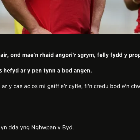
air, ond mae'n rhaid angori'r sgrym, felly fydd y pro
 hefyd ar y pen tynn a bod angen.
y cae ac os mi gaiff e'r cyfle, fi'n credu bod e'n ch
d yn dda yng Nghwpan y Byd.