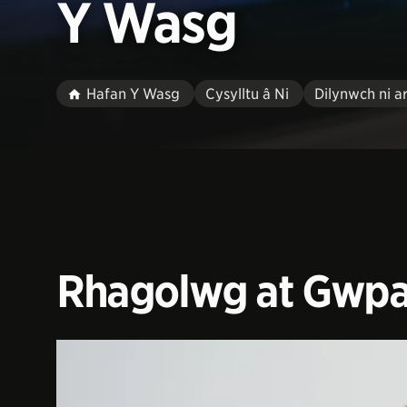
Y Wasg
Hafan Y Wasg
Cysylltu â Ni
Dilynwch ni a
Rhagolwg at Gwpan