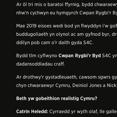
Ar ôl tri mis o baratoi ffyrnig, bydd chwarae
nhw'n cychwyn eu hymgyrch Cwpan Rygbi'r By
M
ae 2019 eisoes wedi bod yn flwyddyn i'w go
buddugoliaeth yn olynol ac am gyfnod byr, drin
ddilyn pob cam o'r daith gyda S4C.
Bydd tîm cyflwyno
Cwpan Rygbi'r Byd
S4C yn
dadansoddiadau craff.
Ar drothwy'r gystadleuaeth, cawsom sgwrs g
chyn chwaraewyr Cymru, Deiniol Jones a Nicky
Beth yw gobeithion realistig Cymru?
Catrin Heledd
:
Cyrraedd yr wyth olaf, lle gal