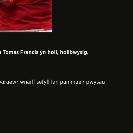
p Tomas Francis yn holl, hollbwysig.
waraewr wnaiff sefyll lan pan mae'r pwysau