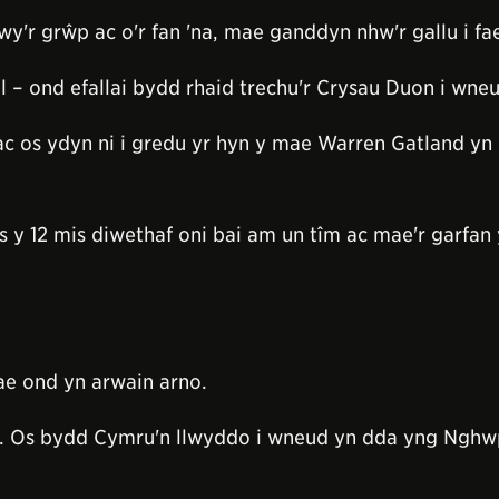
wy'r grŵp ac o'r fan 'na, mae ganddyn nhw'r gallu i f
ll – ond efallai bydd rhaid trechu'r Crysau Duon i wne
c os ydyn ni i gredu yr hyn y mae Warren Gatland yn
os y 12 mis diwethaf oni bai am un tîm ac mae'r garf
ae ond yn arwain arno.
. Os bydd Cymru'n llwyddo i wneud yn dda yng Nghwpa