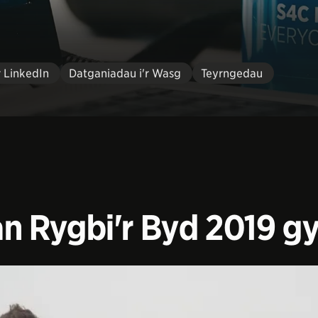
r LinkedIn
Datganiadau i'r Wasg
Teyrngedau
 Rygbi'r Byd 2019 g