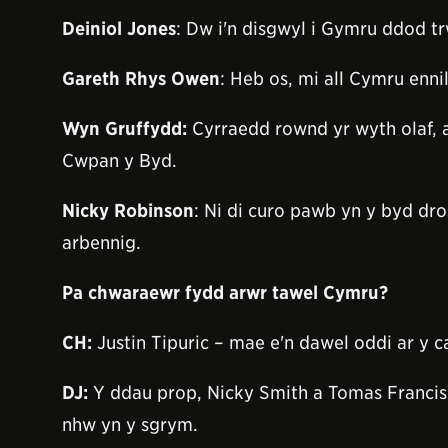
Deiniol Jones
: Dw i'n disgwyl i Gymru ddod tr
Gareth Rhys Owen
: Heb os, mi all Cymru enni
Wyn Gruffydd
:
Cyrraedd rownd yr wyth olaf, a
Cwpan y Byd.
Nicky Robinson
: Ni di curo pawb yn y byd dr
arbennig.
Pa chwaraewr fydd arwr tawel Cymru?
CH
:
Justin Tipuric – mae e'n dawel oddi ar y c
DJ
:
Y ddau prop, Nicky Smith a Tomas Francis
nhw yn y sgrym.