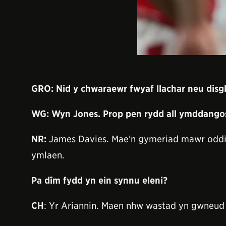
GRO:
Nid y chwaraewr fwyaf llachar neu disgl
WG:
Wyn Jones. Prop pen rydd all ymddangos
NR
:
James Davies. Mae'n gymeriad mawr oddi ar 
ymlaen.
Pa dîm fydd yn ein synnu eleni?
CH
: Yr Ariannin. Maen nhw wastad yn gwneu