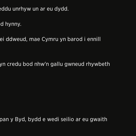
aeddu unrhyw un ar eu dydd.
ud hynny.
 ei ddweud, mae Cymru yn barod i ennill
an yn credu bod nhw'n gallu gwneud rhywbeth
n y Byd, bydd e wedi seilio ar eu gwaith