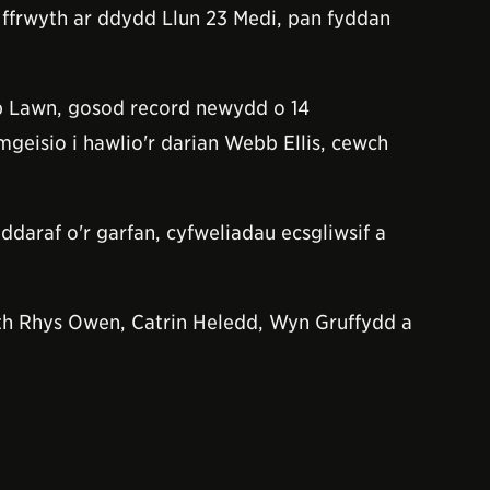
 ffrwyth ar ddydd Llun 23 Medi, pan fyddan
mp Lawn, gosod record newydd o 14
mgeisio i hawlio'r darian Webb Ellis, cewch
daraf o'r garfan, cyfweliadau ecsgliwsif a
h Rhys Owen, Catrin Heledd, Wyn Gruffydd a