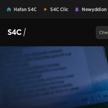
Hafan S4C
S4C Clic
Newyddion