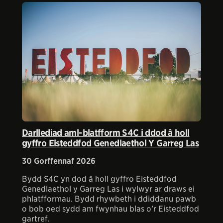
Darllediad aml-blatfform S4C i ddod â holl
gyffro Eisteddfod Genedlaethol Y Garreg Las
30 Gorffennaf 2026
Bydd S4C yn dod â holl gyffro Eisteddfod
Genedlaethol y Garreg Las i wylwyr ar draws ei
phlatfformau. Bydd rhywbeth i ddiddanu pawb
o bob oed sydd am fwynhau blas o’r Eisteddfod
gartref.