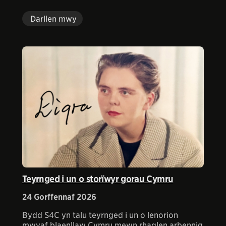
Darllen mwy
Teyrnged i un o storïwyr gorau Cymru
24 Gorffennaf 2026
Bydd S4C yn talu teyrnged i un o lenorion
mwyaf blaenllaw Cymru mewn rhaglen arbennig