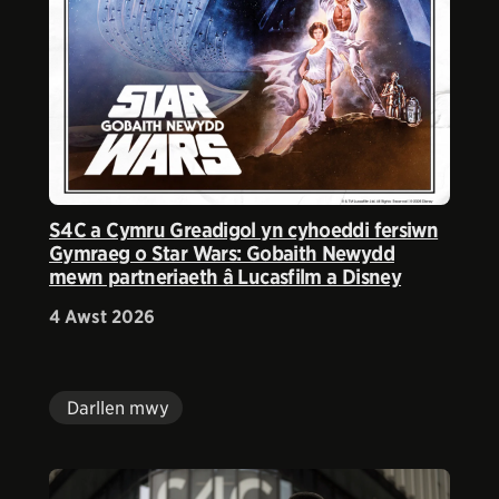
S4C a Cymru Greadigol yn cyhoeddi fersiwn
Gymraeg o Star Wars: Gobaith Newydd
mewn partneriaeth â Lucasfilm a Disney
4 Awst 2026
Darllen mwy