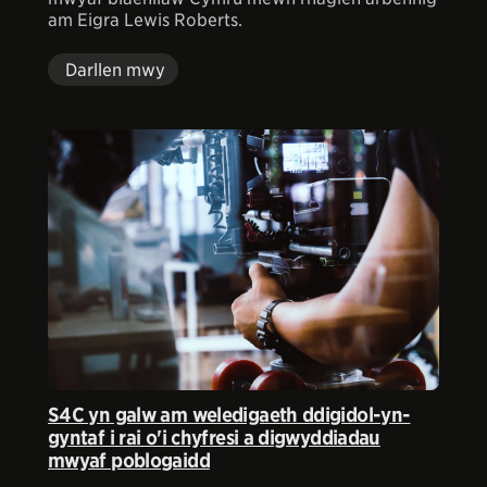
am Eigra Lewis Roberts.
Darllen mwy
S4C yn galw am weledigaeth ddigidol-yn-
gyntaf i rai o'i chyfresi a digwyddiadau
mwyaf poblogaidd