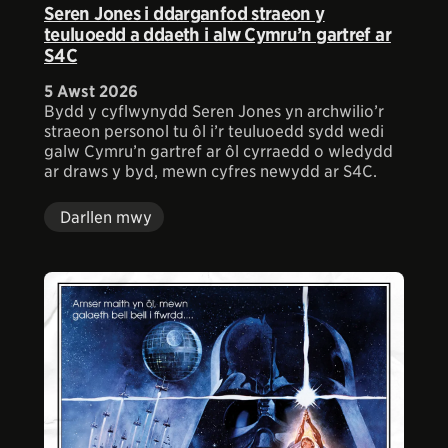
Seren Jones i ddarganfod straeon y
teuluoedd a ddaeth i alw Cymru’n gartref ar
S4C
5 Awst 2026
Bydd y cyflwynydd Seren Jones yn archwilio’r
straeon personol tu ôl i’r teuluoedd sydd wedi
galw Cymru’n gartref ar ôl cyrraedd o wledydd
ar draws y byd, mewn cyfres newydd ar S4C.
Darllen mwy