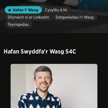
Hafan Y Wasg
Cysylltu â Ni
Dilynwch ni ar LinkedIn
Datganiadau i'r Wasg
Teyrngedau
Hafan Swyddfa'r Wasg S4C