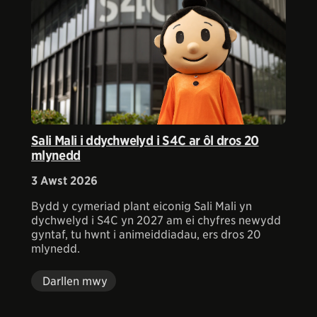
Sali Mali i ddychwelyd i S4C ar ôl dros 20
mlynedd
3 Awst 2026
Bydd y cymeriad plant eiconig Sali Mali yn
dychwelyd i S4C yn 2027 am ei chyfres newydd
gyntaf, tu hwnt i animeiddiadau, ers dros 20
mlynedd.
Darllen mwy