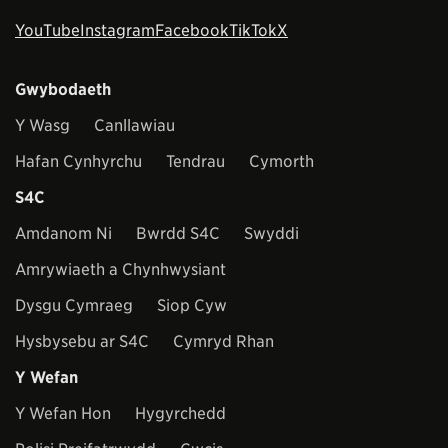
YouTube
Instagram
Facebook
TikTok
X
Gwybodaeth
Y Wasg
Canllawiau
Hafan Cynhyrchu
Tendrau
Cymorth
S4C
Amdanom Ni
Bwrdd S4C
Swyddi
Amrywiaeth a Chynhwysiant
Dysgu Cymraeg
Siop Cyw
Hysbysebu ar S4C
Cymryd Rhan
Y Wefan
Y Wefan Hon
Hygyrchedd