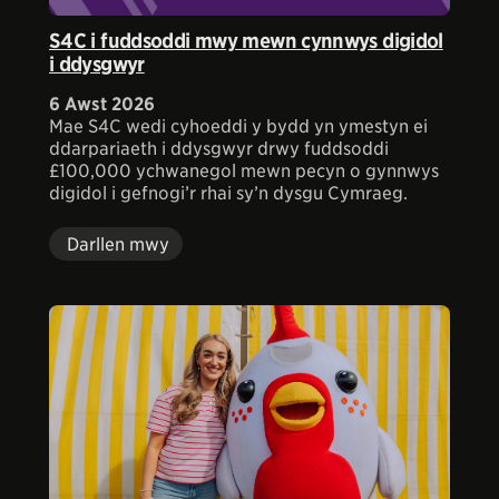
S4C i fuddsoddi mwy mewn cynnwys digidol
i ddysgwyr
6 Awst 2026
Mae S4C wedi cyhoeddi y bydd yn ymestyn ei
ddarpariaeth i ddysgwyr drwy fuddsoddi
£100,000 ychwanegol mewn pecyn o gynnwys
digidol i gefnogi’r rhai sy’n dysgu Cymraeg.
Darllen mwy