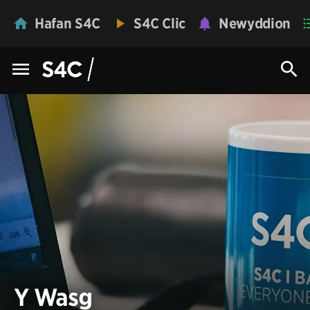
Hafan S4C
S4C Clic
Newyddion
Y Wasg