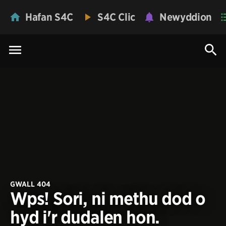
Hafan S4C
S4C Clic
Newyddion
GWALL 404
Wps! Sori, ni methu dod o
hyd i'r dudalen hon.