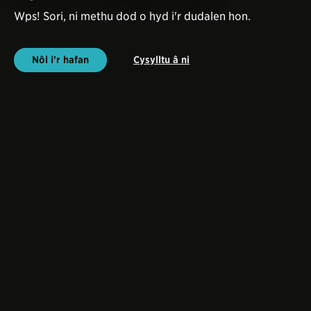
Wps! Sori, ni methu dod o hyd i'r dudalen hon.
Nôl i'r hafan
Cysylltu â ni