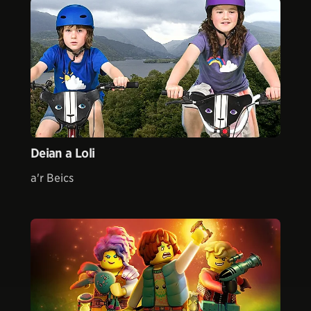
Deian a Loli
a'r Beics