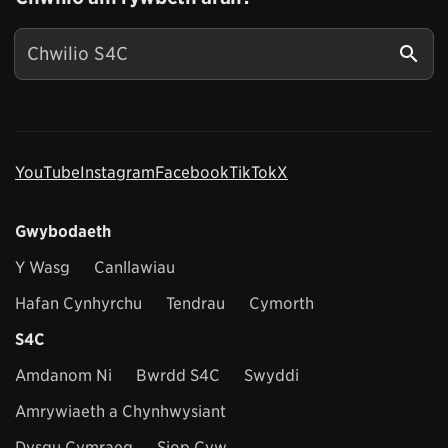
YouTube
Instagram
Facebook
TikTok
X
Gwybodaeth
Y Wasg
Canllawiau
Hafan Cynhyrchu
Tendrau
Cymorth
S4C
Amdanom Ni
Bwrdd S4C
Swyddi
Amrywiaeth a Chynhwysiant
Dysgu Cymraeg
Siop Cyw