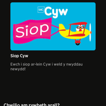
Siop Cyw
Ewch i siop ar-lein Cyw i weld y nwyddau
newydd!
Chwilio am rywbeth arall?