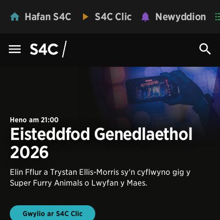
Hafan S4C
S4C Clic
Newyddion
Heno am 21:00
Eisteddfod Genedlaethol
2026
Elin Fflur a Trystan Ellis-Morris sy'n cyflwyno gig y
Super Furry Animals o Lwyfan y Maes.
Gwylio ar S4C Clic