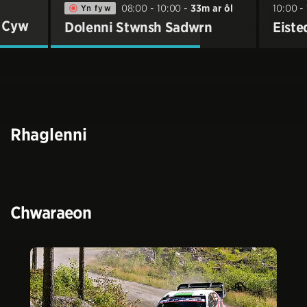
Yn fyw
08:00 - 10:00
-
33
m ar ôl
10:00 -
Dychwelyd i'r Amserlen Teledu
 Cyw
Dolenni Stwnsh Sadwrn
Eiste
Rhaglenni
Chwaraeon