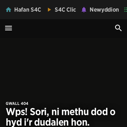
Hafan S4C
S4C Clic
Newyddion
GWALL 404
Wps! Sori, ni methu dod o
hyd i'r dudalen hon.