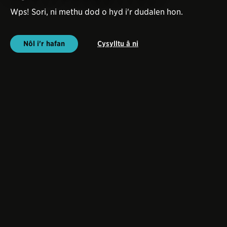
Wps! Sori, ni methu dod o hyd i'r dudalen hon.
Nôl i'r hafan
Cysylltu â ni