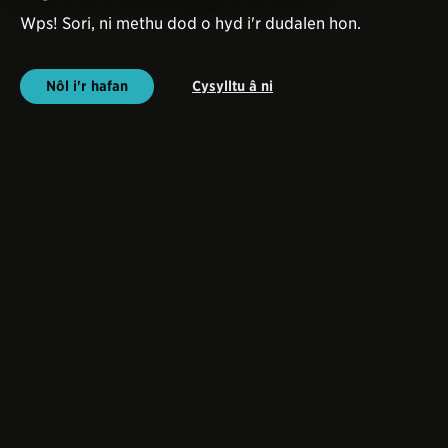
Wps! Sori, ni methu dod o hyd i'r dudalen hon.
Nôl i'r hafan
Cysylltu â ni