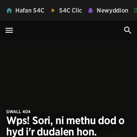
Hafan S4C
S4C Clic
Newyddion
GWALL 404
Wps! Sori, ni methu dod o
hyd i'r dudalen hon.